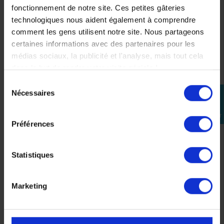
fonctionnement de notre site. Ces petites gâteries
technologiques nous aident également à comprendre
comment les gens utilisent notre site. Nous partageons
certaines informations avec des partenaires pour les
médias sociaux, la publicité et l'analyse, mais tout cela
dans le but de rendre votre visite géniale !
Sélection
Selle Passager Ergo
Support de plaque KTM
Nécessaires
perm_identity
du
KTM pour Duke 125
Duke 125 / 390
consentement
Se
Duke 390
99,00 €
connecter
129,06 €
Préférences
-10%
116,15 €
Statistiques
Marketing