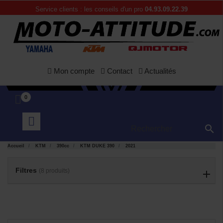
Service clients : les conseils d'un pro
04.93.09.22.39
Mon compte
Contact
Actualités
0

APERÇU
APERÇU


RAPIDE
RAPIDE
Accueil
KTM
390cc
KTM DUKE 390
2021
Filtres
(8 produits)