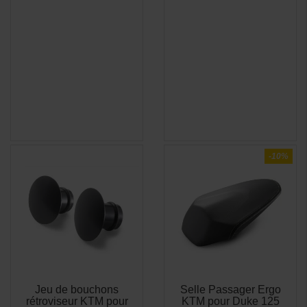
-10%
Jeu de bouchons
Selle Passager Ergo
APERÇU
APERÇU


rétroviseur KTM pour
KTM pour Duke 125