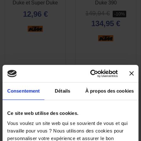
RAPIDE
RAPIDE
Duke et Super Duke
Duke 390
12,96 €
149,94 €
-10%
134,95 €
Consentement
Détails
À propos des cookies
Ce site web utilise des cookies.
Vous voulez un site web qui se souvient de vous et qui
travaille pour vous ? Nous utilisons des cookies pour
(1 avis)
-10%
personnaliser votre expérience et assurer le bon