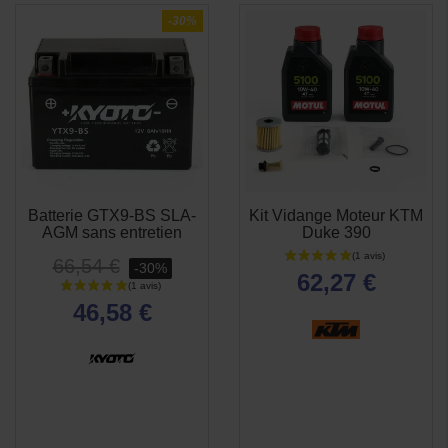
-30%
Batterie GTX9-BS SLA-
Kit Vidange Moteur KTM
APERÇU
APERÇU


AGM sans entretien
Duke 390
RAPIDE
RAPIDE
66,54 €
-30%
62,27 €
46,58 €