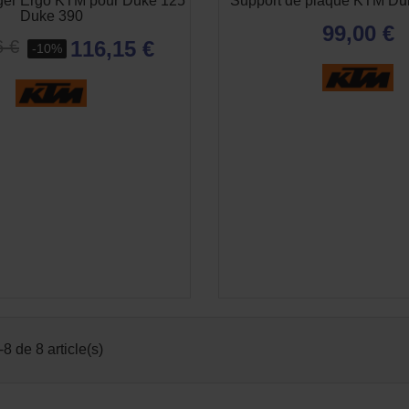
ger Ergo KTM pour Duke 125
Support de plaque KTM Duk
Duke 390
99,00 €
116,15 €
6 €
-10%
8 de 8 article(s)
(1 avi