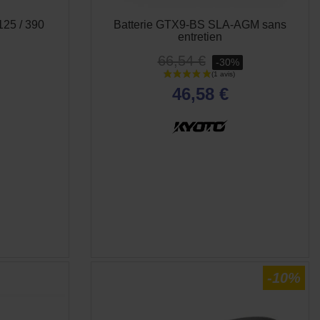
25 / 390
Batterie GTX9-BS SLA-AGM sans
entretien
66,54 €
-30%
46,58 €
E
-10%