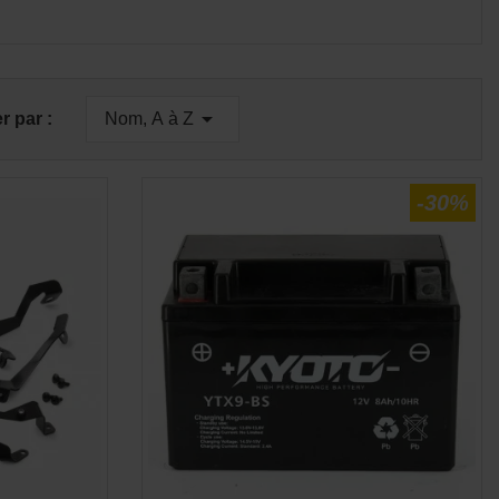
E
APERÇU RAPIDE


er par :
Nom, A à Z
-30%