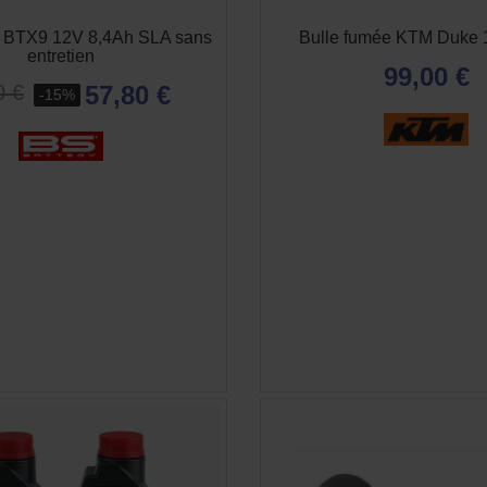
S BTX9 12V 8,4Ah SLA sans
Bulle fumée KTM Duke 1
entretien
99,00 €
57,80 €
0 €
-15%
APERÇU RAPIDE
APERÇU RAPID

