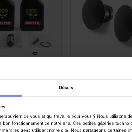
nge Moteur KTM Duke 390
Jeu de bouchons rétrovise
Duke et Super Du
62,27 €
12,96 €
Détails
ies.
e souvient de vous et qui travaille pour vous ? Nous utilisons 
e bon fonctionnement de notre site. Ces petites gâteries techno
nt les gens utilisent notre site. Nous partageons certaines i