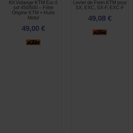
Kit Vidange KTM Exc-f,
Levier de Frein KTM pour
APERÇU

sxf 450/500 – Filtre
SX, EXC, SX-F, EXC-F
RAPIDE
Origine KTM + Huile
49,08 €
Motul
49,00 €