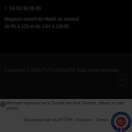
04 93 36 06 88
Magasin ouvert du Mardi au samedi
de 9h à 12h et de 14H à 18h30
Copyright © 2026 FUTUROSOFT. Tous droits réservés
Marchand approuvé par la Société des Avis Garantis,
cliquez ici pour
vérifier
.
Site protégé par reCAPTCHA.
Vie privée
-
Termes
9.8
/10
1490 avis