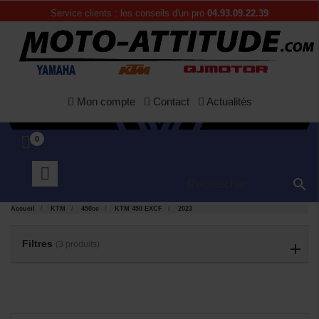
Service clients : les conseils d'un pro
04.93.09.22.39
Mon compte
Contact
Actualités
0

APERÇU
APERÇU


RAPIDE
RAPIDE
Accueil
KTM
450cc
KTM 450 EXCF
2023
Filtres
(3 produits)