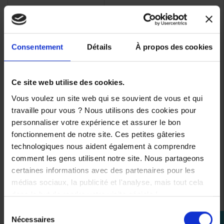
Consentement
Détails
À propos des cookies
Ce site web utilise des cookies.
Vous voulez un site web qui se souvient de vous et qui
travaille pour vous ? Nous utilisons des cookies pour
personnaliser votre expérience et assurer le bon
Affichage 1-3 de 3 article(s)
fonctionnement de notre site. Ces petites gâteries
technologiques nous aident également à comprendre
comment les gens utilisent notre site. Nous partageons
certaines informations avec des partenaires pour les
médias sociaux, la publicité et l'analyse, mais tout cela

Retour en haut
dans le but de rendre votre visite géniale !
Sélection
Nécessaires
perm_identity
du