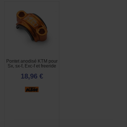
Pontet anodisé KTM pour
Sx, sx-f, Exc-f et freeride
18,96 €