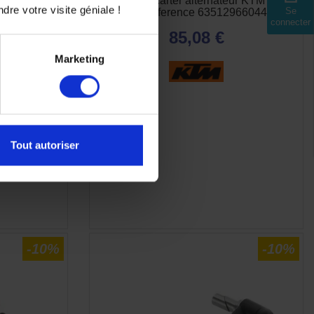
ur KTM pour
Protection carter alternateur KTM 790 /
dre votre visite géniale !
Se
ke
890 reference 63512966044
connecter
85,08 €
Marketing
Tout autoriser
-10%
-10%