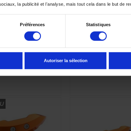
e avant carbone KTM 790
Jeu de bouchons rétrovise
ciaux, la publicité et l'analyse, mais tout cela dans le but de ren
Duke 890 Duke
Duke et Super Du
199,08 €
12,96 €
Préférences
Statistiques
Autoriser la sélection
APERÇU RAPIDE

U