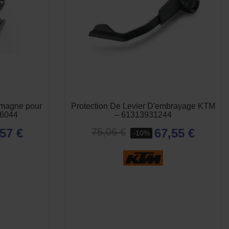
umagne pour
Protection De Levier D'embrayage KTM
66044
– 61313931244
57 €
67,55 €
75,06 €
-10%