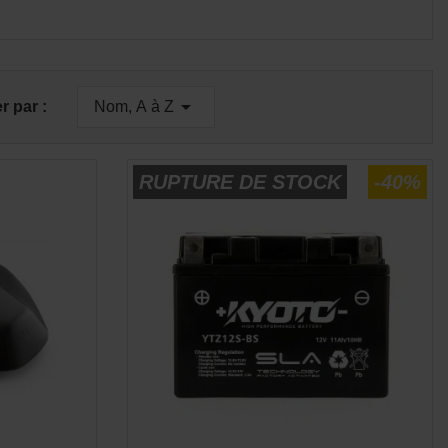
E
APERÇU RAPIDE


er par :
Nom, A à Z
RUPTURE DE STOCK
-40%