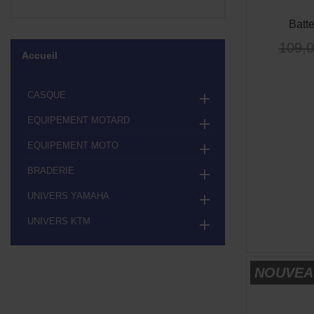
Batt
109,0
Accueil
CASQUE

EQUIPEMENT MOTARD

EQUIPEMENT MOTO

BRADERIE

UNIVERS YAMAHA

UNIVERS KTM

NOUVEA