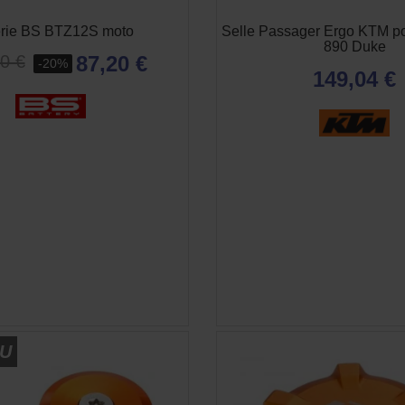
erie BS BTZ12S moto
Selle Passager Ergo KTM p
890 Duke
87,20 €
0 €
-20%
149,04 €
APERÇU RAPIDE
APERÇU RAPID


U