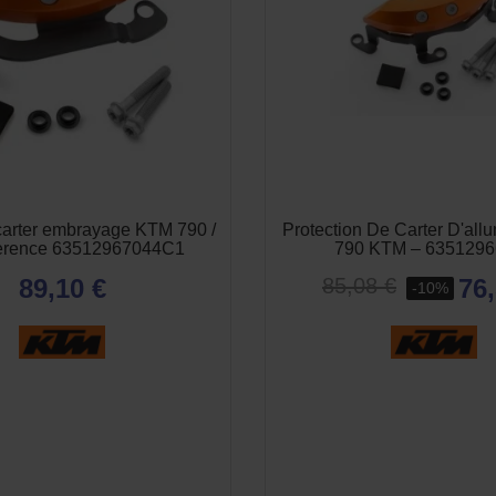
carter embrayage KTM 790 /
Protection De Carter D'all
ference 63512967044C1
790 KTM – 635129
89,10 €
76,
85,08 €
-10%