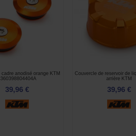
 cadre anodisé orange KTM
Couvercle de reservoir de liq
6360398804404A
arrière KTM
39,96 €
39,96 €