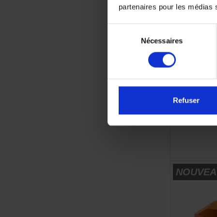
Garde-bou
partenaires pour les médias so
Sélection
Nécessaires
du
consentement
Refuser
NOUVEA