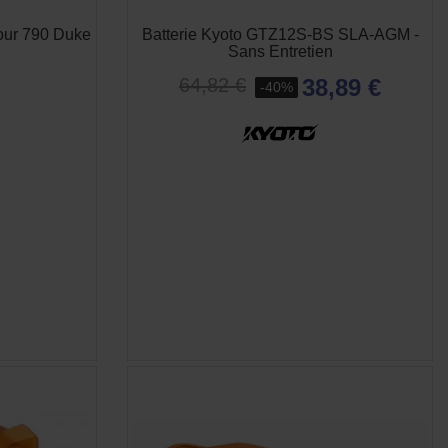
our 790 Duke
Batterie Kyoto GTZ12S-BS SLA-AGM -
Sans Entretien
38,89 €
64,82 €
-40%
E
APERÇU RAPIDE
