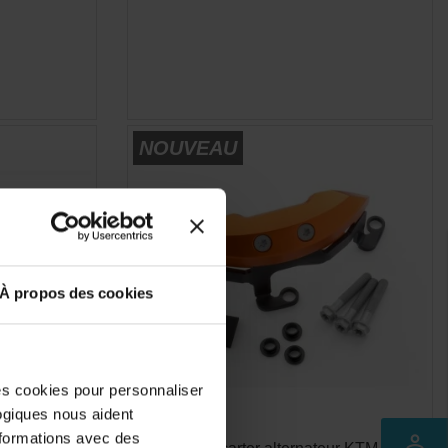
E
APERÇU RAPIDE

NOUVEAU
À propos des cookies
des cookies pour personnaliser
logiques nous aident
nformations avec des
perm_identity