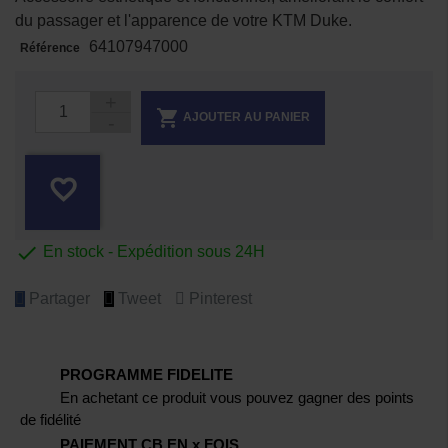
du passager et l'apparence de votre KTM Duke.
64107947000
Référence

AJOUTER AU PANIER
favorite_border

En stock - Expédition sous 24H
Partager
Tweet
Pinterest
PROGRAMME FIDELITE
En achetant ce produit vous pouvez gagner des points
de fidélité
PAIEMENT CB EN x FOIS