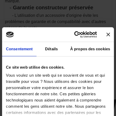
marque.
-
Garantie constructeur préservée
- L'utilisation d'un accessoire d'origine évite les
problèmes de garantie et de compatibilité avec d'autres
pièces de la moto.
-
Esthétique et intégration parfaite
- Design en accord avec le style de la moto, sans
altérer son look ni ses performances aérodynamiques.
Consentement
Détails
À propos des cookies
- Finitions soignées et cohérence avec les autres
pièces KTM.
Ce site web utilise des cookies.
.
En résumé, un accessoire KTM d'origine offre la meilleure
Vous voulez un site web qui se souvient de vous et qui
protection, fiabilité et intégration pour votre moto, tout en
travaille pour vous ? Nous utilisons des cookies pour
préservant sa valeur et sa garantie.
personnaliser votre expérience et assurer le bon
fonctionnement de notre site. Ces petites gâteries
technologiques nous aident également à comprendre
comment les gens utilisent notre site. Nous partageons
CES PRODUITS SONT
certaines informations avec des partenaires pour les