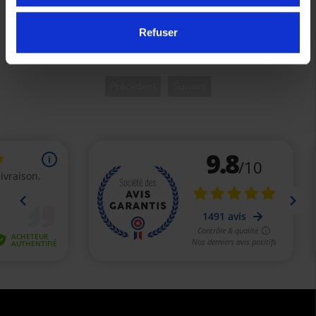
/R/RALLY (19-26)
199,08 €
Refuser
Précédent
Suivant