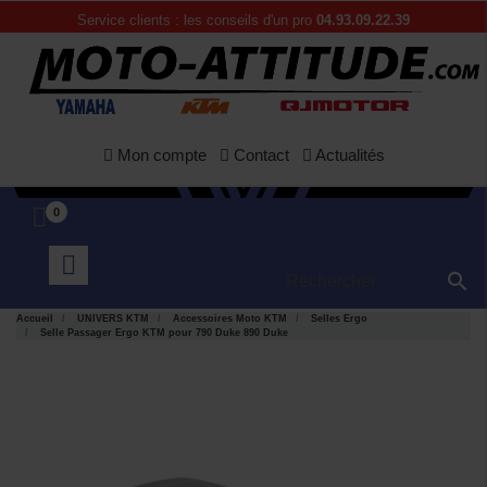
Service clients : les conseils d'un pro
04.93.09.22.39
Mon compte
Contact
Actualités
0

Accueil
UNIVERS KTM
Accessoires Moto KTM
Selles Ergo
Selle Passager Ergo KTM pour 790 Duke 890 Duke