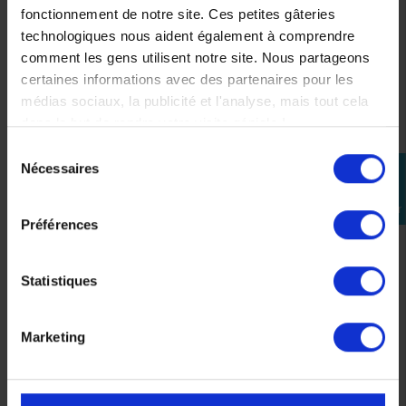
fonctionnement de notre site. Ces petites gâteries
technologiques nous aident également à comprendre
comment les gens utilisent notre site. Nous partageons
certaines informations avec des partenaires pour les
médias sociaux, la publicité et l'analyse, mais tout cela
dans le but de rendre votre visite géniale !
Sélection
Selle Basse Noire pour
Support de plaque
Nécessaires
perm_identity
du
KTM 790/890
d'immatriculation court
consentement
Se
ADVENTURE /R/RALLY
pour KTM 990 DUKE et
connecter
(19-26)
1390 SUPER DUKE-
Préférences
R/EVO/GT
199,08 €
199,98 €
Statistiques
Marketing