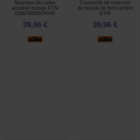
Bouchon de cadre
Couvercle de reservoir
APERÇU
APERÇU


anodisé orange KTM
de liquide de frein arrière
RAPIDE
RAPIDE
6360398804404A
KTM
39,96 €
39,96 €