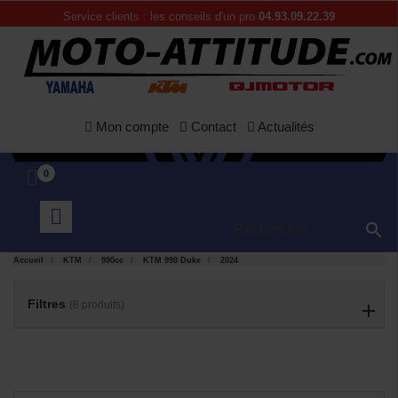
Service clients : les conseils d'un pro
04.93.09.22.39
Mon compte
Contact
Actualités
0

APERÇU
APERÇU


RAPIDE
RAPIDE
Accueil
KTM
990cc
KTM 990 Duke
2024
Filtres
(8 produits)