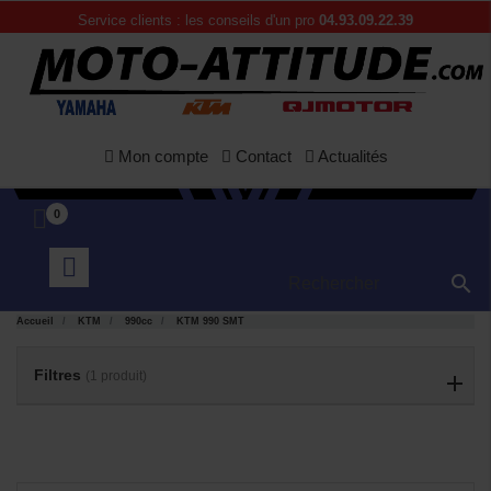
Service clients : les conseils d'un pro
04.93.09.22.39
Mon compte
Contact
Actualités
0

APERÇU

Accueil
KTM
990cc
KTM 990 SMT
RAPIDE
Filtres
(1 produit)