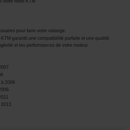
n de votre moto KTM
aires pour faire votre vidange.
ne KTM garantit une compatibilité parfaite et une qualité
ongévité et les performances de votre moteur.
2007
06
 à 2006
2006
2011
 2013