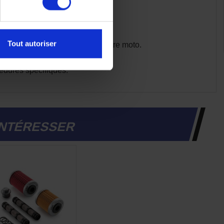
canique.
Tout autoriser
t en préservant la longévité de votre moto.
cédures spécifiques.
INTÉRESSER