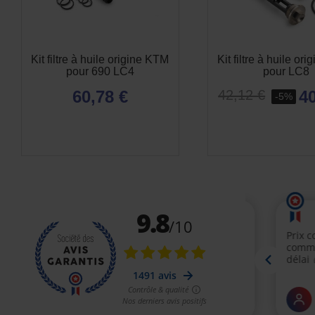
Kit filtre à huile origine KTM
Kit filtre à huile or
pour 690 LC4
pour LC8
60,78 €
40
42,12 €
-5%