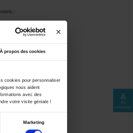
tiels :
À propos des cookies
e vie du moteur.
des cookies pour personnaliser
logiques nous aident
.
nformations avec des
perm_identity
dre votre visite géniale !
Se
connecter
Marketing