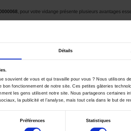
0000068
, pour votre vidange présente plusieurs avantages essen
anties
n ajustement parfait et une filtration optimale.
avec le carter moteur.
Détails
du moteur
mpuretés et particules métalliques, prolongeant ainsi la durée d
ies.
roidissement et une lubrification efficaces.
e souvient de vous et qui travaille pour vous ? Nous utilisons 
e bon fonctionnement de notre site. Ces petites gâteries techno
s extrêmes d’utilisation (hautes températures, régimes élevés)
nt les gens utilisent notre site. Nous partageons certaines i
ation prématurée.
ciaux, la publicité et l'analyse, mais tout cela dans le but de ren
saires pour une vidange simplifiée et rapide.
Préférences
Statistiques
réconisations du constructeur.