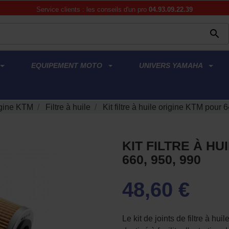
Service clients : les conseils d'un pro
04.93.09.22.39

EQUIPEMENT MOTO
UNIVERS YAMAHA
gine KTM
Filtre à huile
Kit filtre à huile origine KTM pour 
KIT FILTRE À HU
660, 950, 990
48,60 €
Le kit de joints de filtre à 