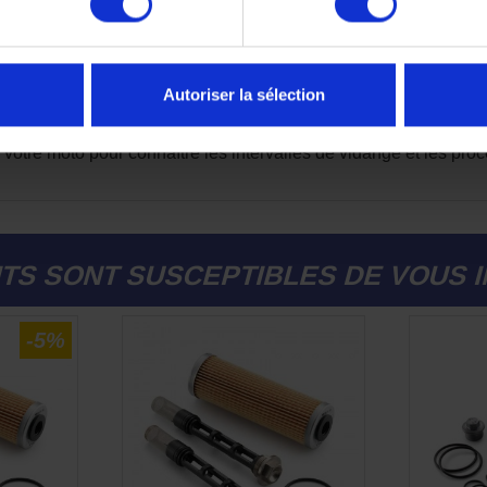
e constructeur
la garantie KTM, évitant ainsi tout litige en cas de problème mé
Autoriser la sélection
abilité, performance moteur et sérénité
lors de l’entretien, tou
votre moto pour connaître les intervalles de vidange et les pro
TS SONT SUSCEPTIBLES DE VOUS 
-5%