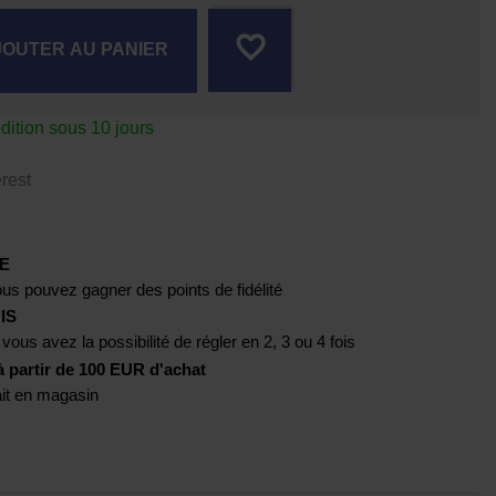
favorite_border
JOUTER AU PANIER
tion sous 10 jours
rest
E
us pouvez gagner des points de fidélité
IS
 vous avez la possibilité de régler en 2, 3 ou 4 fois
artir de 100 EUR d'achat
rait en magasin