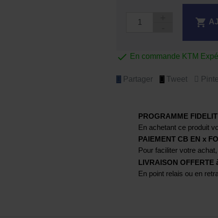

A

En commande KTM Expédi
Partager
Tweet
Pinte
PROGRAMME FIDELIT
En achetant ce produit vo
PAIEMENT CB EN x FO
Pour faciliter votre achat,
LIVRAISON OFFERTE à p
En point relais ou en ret