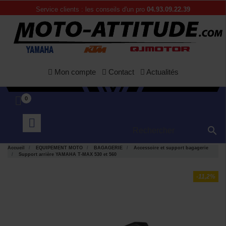
Service clients : les conseils d'un pro
04.93.09.22.39
Mon compte
Contact
Actualités
0

Accueil
EQUIPEMENT MOTO
BAGAGERIE
Accessoire et support bagagerie
Support arrière YAMAHA T-MAX 530 et 560
-11,2%