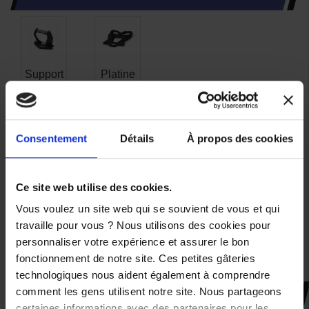
Support
Platine
de
de
dosseret
fixation
passager
pour
Yamaha
top
T-MAX
case
Consentement
Détails
À propos des cookies
et
Yamaha
Xmax
119,00 €
187,00 €
Ce site web utilise des cookies.
Vous voulez un site web qui se souvient de vous et qui
travaille pour vous ? Nous utilisons des cookies pour
personnaliser votre expérience et assurer le bon
fonctionnement de notre site. Ces petites gâteries
technologiques nous aident également à comprendre
comment les gens utilisent notre site. Nous partageons
CES PRODUITS SONT
certaines informations avec des partenaires pour les