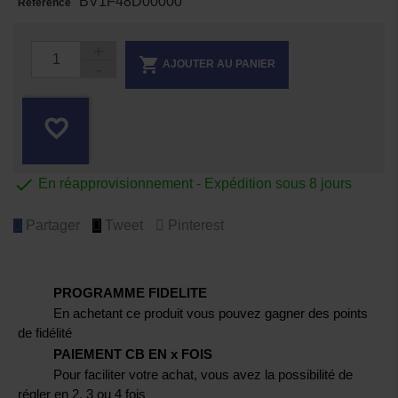
BV1F48D00000
Référence

AJOUTER AU PANIER
favorite_border

En réapprovisionnement - Expédition sous 8 jours
Partager
Tweet
Pinterest
PROGRAMME FIDELITE
En achetant ce produit vous pouvez gagner des points
de fidélité
PAIEMENT CB EN x FOIS
Pour faciliter votre achat, vous avez la possibilité de
régler en 2, 3 ou 4 fois