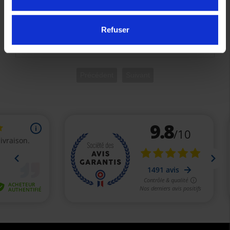
Kit de Fixation de Valises Laterales YAMAHA Tenere
700
Refuser
387,00 €
Précédent
Suivant