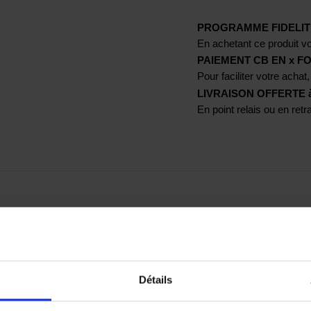
PROGRAMME FIDELIT
En achetant ce produit vo
PAIEMENT CB EN x FO
Pour faciliter votre achat,
LIVRAISON OFFERTE à p
En point relais ou en ret
imé Paddock Blue
Détails