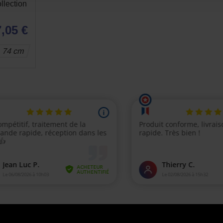
llection
,05 €
74 cm