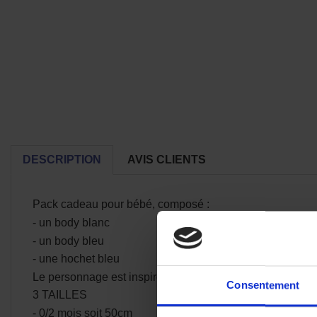
DESCRIPTION
AVIS CLIENTS
Pack cadeau pour bébé, composé :
- un body blanc
- un body bleu
- une hochet bleu
Le personnage est inspiré du personnage de dessin an
Consentement
3 TAILLES
- 0/2 mois soit 50cm