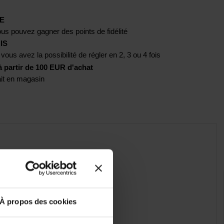
E
us pouvez gagner des points de fidélité
IS
 vous avez la possibilité de régler en 2, 3 ou 4 fois
artir de 100 EUR d'achat
rait en magasin
À propos des cookies