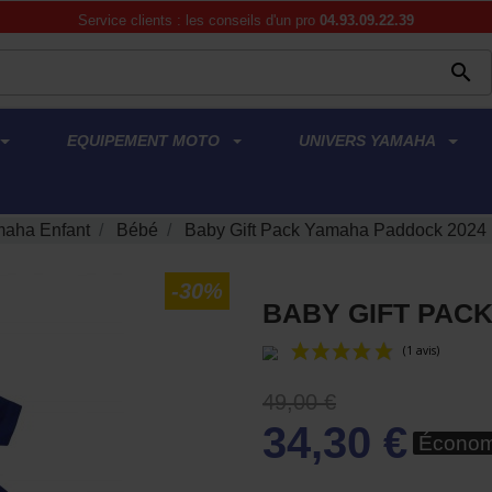
Service clients : les conseils d'un pro
04.93.09.22.39

EQUIPEMENT MOTO
UNIVERS YAMAHA
aha Enfant
Bébé
Baby Gift Pack Yamaha Paddock 2024
-30%
BABY GIFT PAC
49,00 €
34,30 €
Économ