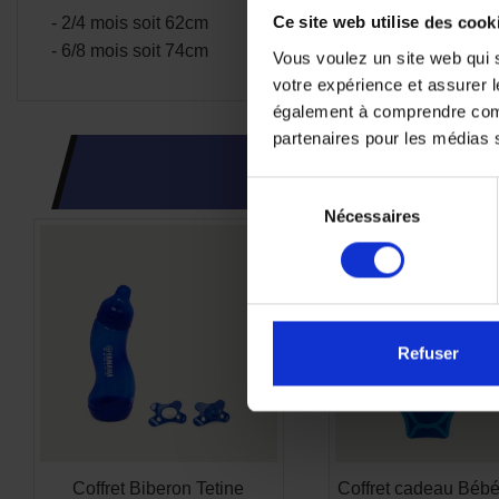
- 2/4 mois soit 62cm
Ce site web utilise des cook
- 6/8 mois soit 74cm
Vous voulez un site web qui s
votre expérience et assurer l
également à comprendre comme
partenaires pour les médias so
CES PRODUI
Sélection
Nécessaires
du
consentement
Refuser
Coffret Biberon Tetine
Coffret cadeau Béb