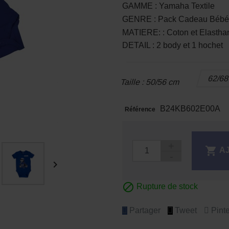
GAMME : Yamaha Textile
GENRE : Pack Cadeau Bébé
MATIERE: : Coton et Elastha
DETAIL : 2 body et 1 hochet
62/6
Taille : 50/56 cm
B24KB602E00A
Référence

A


Rupture de stock
Partager
Tweet
Pinte