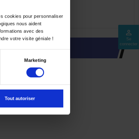
des cookies pour personnaliser
logiques nous aident
nformations avec des
perm_identity
dre votre visite géniale !
Se
connecter
INTÉRESSER
Marketing
Tout autoriser