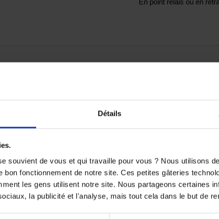
En point relais ou en ret
gies doivent être remplacées régulièrement.
ur est difficile et plus la combustion du mélange air/essence se
Détails
TS SONT SUSCEPTIBLES DE VOUS 
ies.
e souvient de vous et qui travaille pour vous ? Nous utilisons 
e bon fonctionnement de notre site. Ces petites gâteries techno
nt les gens utilisent notre site. Nous partageons certaines i
ciaux, la publicité et l'analyse, mais tout cela dans le but de ren