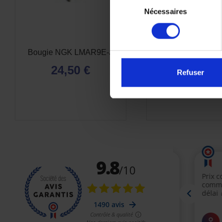
Nécessaires
du
consentement
Bougie NGK LMAR9E-J
Kit Entretien Mote
XSR 900 de 2016
24,50 €
Refuser
119,90 