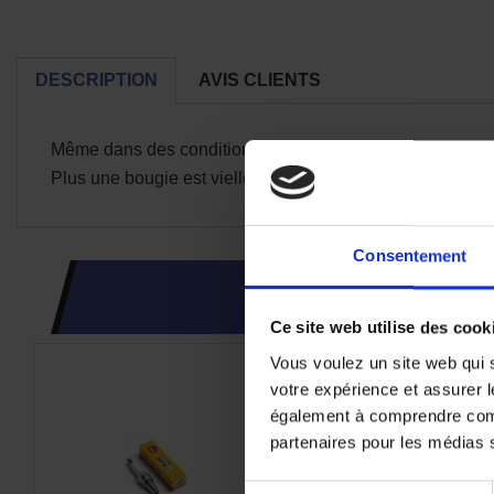
DESCRIPTION
AVIS CLIENTS
Même dans des conditions d'utilisation normale, les bou
Plus une bougie est vielle, plus la mise en route du mote
Consentement
CES PRODUI
Ce site web utilise des cook
Vous voulez un site web qui s
votre expérience et assurer l
également à comprendre comme
partenaires pour les médias so
Sélection