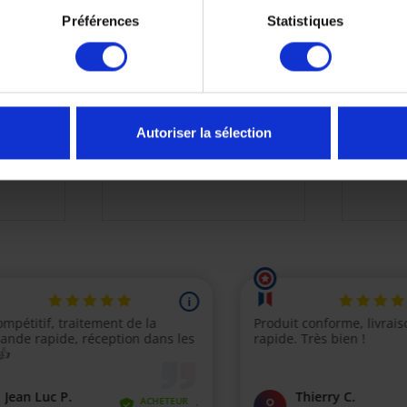
Préférences
Statistiques
ur Yamaha
Kit Entretien Moteur Yamaha
Kit Entr
 à 2021
Xmax 300 2017-2024
R7 
Autoriser la sélection
€
102,00 €