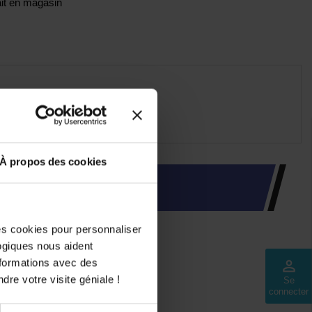
rait en magasin
 dégrade.
À propos des cookies
INTÉRESSER
des cookies pour personnaliser
logiques nous aident
nformations avec des
perm_identity
dre votre visite géniale !
Se
connecter