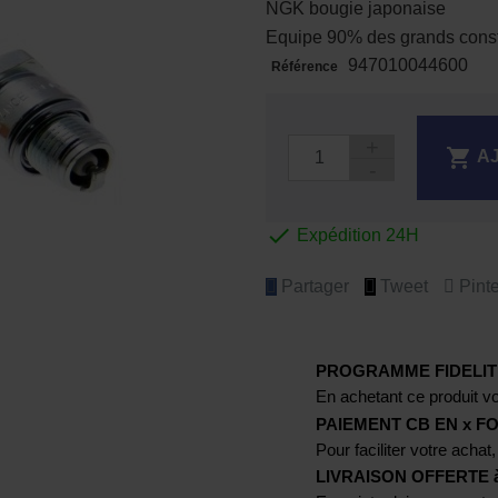
NGK bougie japonaise
Equipe 90% des grands const
947010044600
Référence

A

Expédition 24H
Partager
Tweet
Pinte
PROGRAMME FIDELIT
En achetant ce produit vo
PAIEMENT CB EN x FO
Pour faciliter votre achat,
LIVRAISON OFFERTE à p