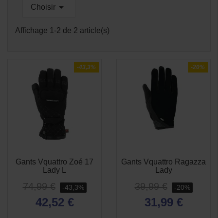

Choisir
Affichage 1-2 de 2 article(s)
-43,3%
-20%
Gants Vquattro Zoé 17
Gants Vquattro Ragazza
Lady L
Lady
74,99 €
39,99 €
-43,3%
-20%
42,52 €
31,99 €