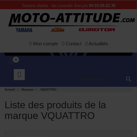
Service clients : les conseils d'un pro
04.93.09.22.39
APERÇU
APERÇU


Mon compte
Contact
Actualités
RAPIDE
RAPIDE
0

Accueil
Marques
VQUATTRO
Liste des produits de la
marque VQUATTRO