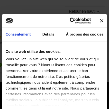

Retour en haut
Consentement
Détails
À propos des cookies
Ce site web utilise des cookies.
Vous voulez un site web qui se souvient de vous et qui
travaille pour vous ? Nous utilisons des cookies pour
personnaliser votre expérience et assurer le bon
fonctionnement de notre site. Ces petites gâteries
technologiques nous aident également à comprendre
comment les gens utilisent notre site. Nous partageons
certaines informations avec des partenaires pour les
PAIEMENTS SÉCURISÉS
médias sociaux, la publicité et l'analyse, mais tout cela
dans le but de rendre votre visite géniale !
Cartes bancaires - PayPal