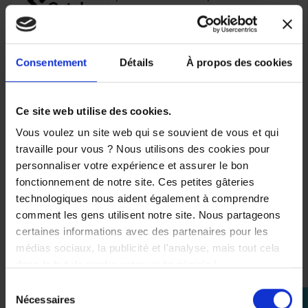
support de
produits
smartphone pour
la moto
Consentement
Détails
À propos des cookies
OVERLAP
Ce site web utilise des cookies.
Overlap, dans un
esprit citadin, aux
Vous voulez un site web qui se souvient de vous et qui
inspirations
travaille pour vous ? Nous utilisons des cookies pour
vintage, conçoit et
personnaliser votre expérience et assurer le bon
développe des
fonctionnement de notre site. Ces petites gâteries
jeans, blousons
technologiques nous aident également à comprendre
et chaussures,
comment les gens utilisent notre site. Nous partageons
destinés aux
certaines informations avec des partenaires pour les
utilisateurs des 2
4 produits
voir les
médias sociaux, la publicité et l'analyse, mais tout cela
roues. Overlap
produits
dans le but de rendre votre visite géniale !
sélectionne des
Sélection
matières brutes,
Nécessaires
perm_identity
du