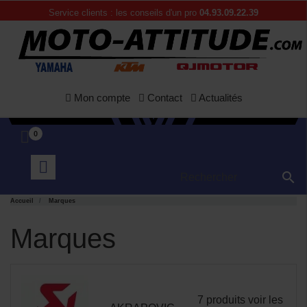
Service clients : les conseils d'un pro
04.93.09.22.39
Mon compte
Contact
Actualités
0

Accueil
Marques
Marques
7 produits
voir les