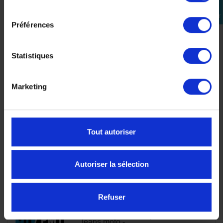
denim et cuir,
consentement
Se
révélant les
connecter
Préférences
valeurs de la
marque telles
qu’authenticité,
Statistiques
élégance et
sécurité.
Marketing
PERFTEC
Constructeur de
2 produits
voir les
Tout autoriser
plaquettes de
produits
frein pour moto et
scooter
Autoriser la sélection
Refuser
PMJ
Spécialiste du
3 produits
voir les
Jeans moto -