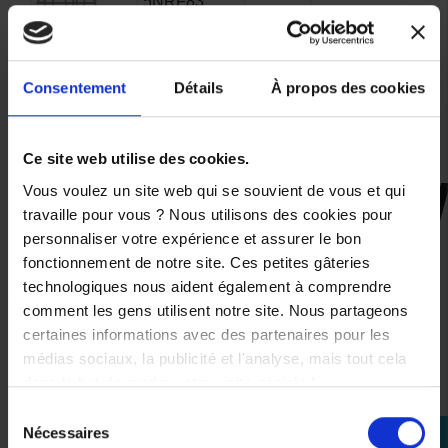
91,00 €
5NRF831100LK
116,00 €
-30%
170,00 €
-20,00 €
63,70 €
96,00 €
Consentement
Détails
À propos des cookies
Ce site web utilise des cookies.
Vous voulez un site web qui se souvient de vous et qui
travaille pour vous ? Nous utilisons des cookies pour
CES PRODUITS SONT
personnaliser votre expérience et assurer le bon
SUSCEPTIBLES DE VOUS
fonctionnement de notre site. Ces petites gâteries
INTÉRESSER
technologiques nous aident également à comprendre
comment les gens utilisent notre site. Nous partageons
-40%
certaines informations avec des partenaires pour les
médias sociaux, la publicité et l'analyse, mais tout cela
dans le but de rendre votre visite géniale !
Sélection
Nécessaires
perm_identity
du