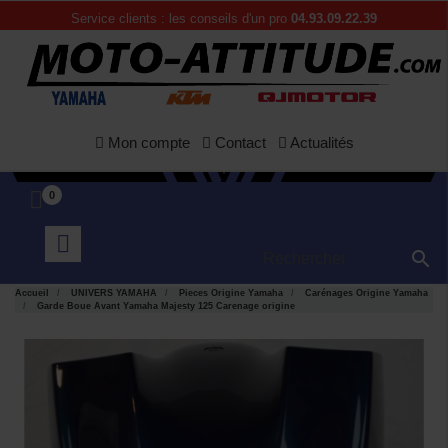
Service clients : les conseils d'un pro
04.93.09.22.39
Mon compte
Contact
Actualités
0

Accueil
UNIVERS YAMAHA
Pieces Origine Yamaha
Carénages Origine Yamaha
Garde Boue Avant Yamaha Majesty 125 Carenage origine