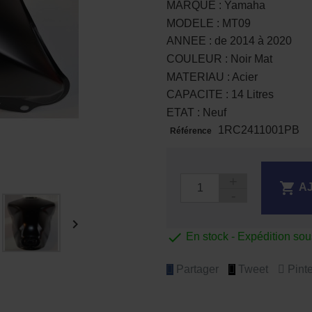
MARQUE : Yamaha
MODELE : MT09
ANNEE : de 2014 à 2020
COULEUR : Noir Mat
MATERIAU : Acier
CAPACITE : 14 Litres
ETAT : Neuf
1RC2411001PB
Référence

A


En stock - Expédition so
Partager
Tweet
Pinte