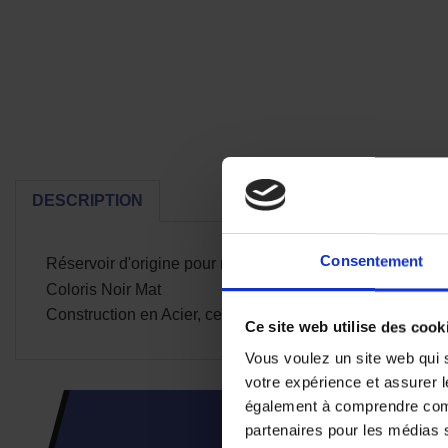
DESCRIPTION
Consentement
Réservoir d'origine pour moto Yamaha MT09
Coloris Noir Mat
Construction en Acier, ce réservoir a une capacité de 14 l
Ce site web utilise des cook
Vous voulez un site web qui s
votre expérience et assurer l
également à comprendre comme
CES PRODUI
partenaires pour les médias so