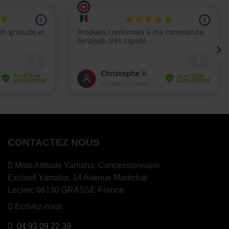
CONTACTEZ NOUS
Moto Attitude Yamaha,
Concessionnaire
Exclusif Yamaha, 14 Avenue Maréchal
Leclerc 06130 GRASSE France
Ecrivez-nous
04 93 09 22 39