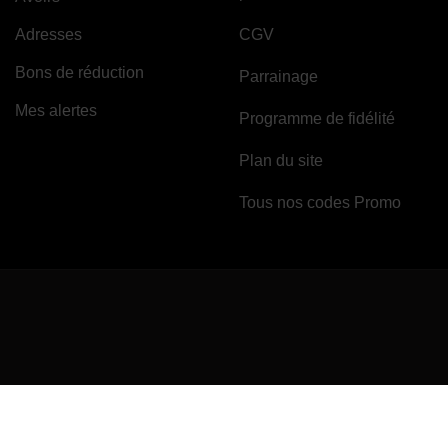
Adresses
CGV
Bons de réduction
Parrainage
Mes alertes
Programme de fidélité
Plan du site
Tous nos codes Promo
Marchand approuvé par la Société des Avis Garantis,
cliquez ici pour vérifi