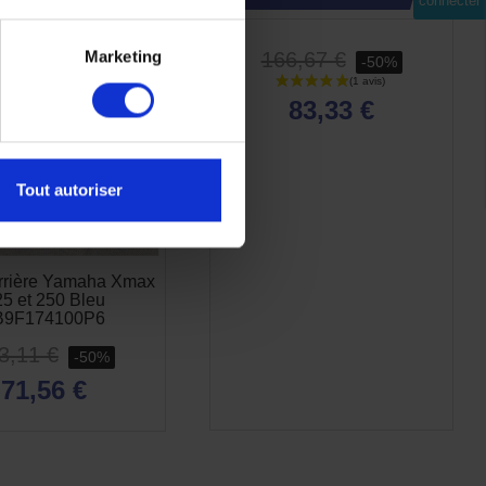
connecter
-50%
-50%
Marketing
166,67 €
-50%
83,33 €
Tout autoriser
rrière Yamaha Xmax
5 et 250 Bleu
B9F174100P6
3,11 €
-50%
71,56 €