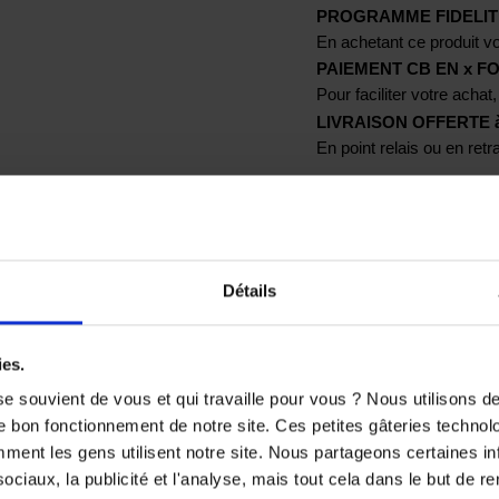
PROGRAMME FIDELIT
En achetant ce produit vo
PAIEMENT CB EN x FO
Pour faciliter votre achat,
LIVRAISON OFFERTE à p
En point relais ou en ret
Détails
itres
ies.
e souvient de vous et qui travaille pour vous ? Nous utilisons 
e bon fonctionnement de notre site. Ces petites gâteries techno
nt les gens utilisent notre site. Nous partageons certaines i
TS SONT SUSCEPTIBLES DE VOUS 
ciaux, la publicité et l'analyse, mais tout cela dans le but de ren