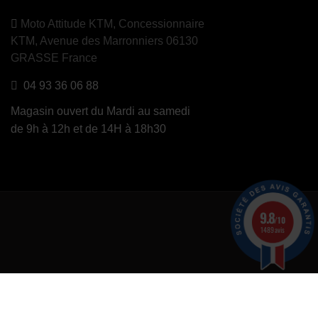
Moto Attitude KTM,
Concessionnaire
KTM, Avenue des Marronniers 06130
GRASSE France
04 93 36 06 88
Magasin ouvert du Mardi au samedi
de 9h à 12h et de 14H à 18h30
9.8
/10
1489 avis
er
.