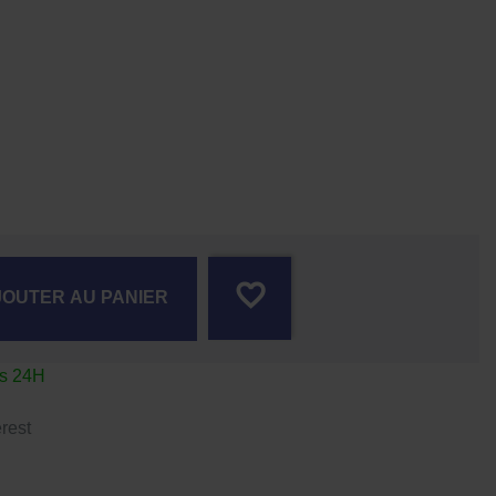
favorite_border
JOUTER AU PANIER
us 24H
rest