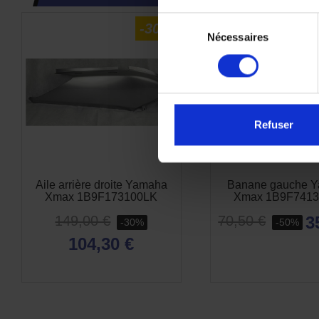
Sélection
-30%
Nécessaires
du
consentement
Refuser
Aile arrière droite Yamaha
Banane gauche 
Xmax 1B9F173100LK
Xmax 1B9F741
149,00 €
3
70,50 €
-30%
-50%
104,30 €