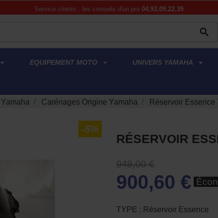
Service clients : les conseils d'un pro
04.93.09.22.39

EQUIPEMENT MOTO
UNIVERS YAMAHA
e Yamaha
Carénages Origine Yamaha
Réservoir Essenc
-5%
RÉSERVOIR ESS
948,00 €
900,60 €
Écon
TYPE : Réservoir Essence