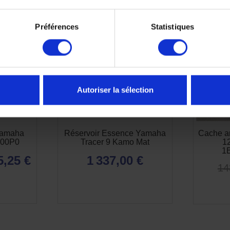
-50%
Préférences
Statistiques
Autoriser la sélection
Yamaha
Réservoir Essence Yamaha
Cache a
300P0
Tracer 9 Kamo Mat
12
1
5,25 €
1 337,00 €
14