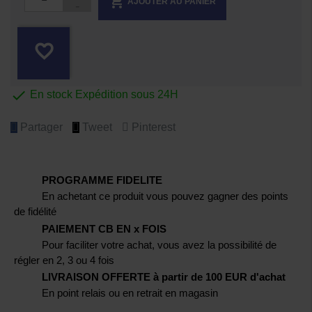

AJOUTER AU PANIER
favorite_border

En stock Expédition sous 24H
Partager
Tweet
Pinterest
PROGRAMME FIDELITE
En achetant ce produit vous pouvez gagner des points
de fidélité
PAIEMENT CB EN x FOIS
Pour faciliter votre achat, vous avez la possibilité de
régler en 2, 3 ou 4 fois
LIVRAISON OFFERTE à partir de 100 EUR d'achat
En point relais ou en retrait en magasin