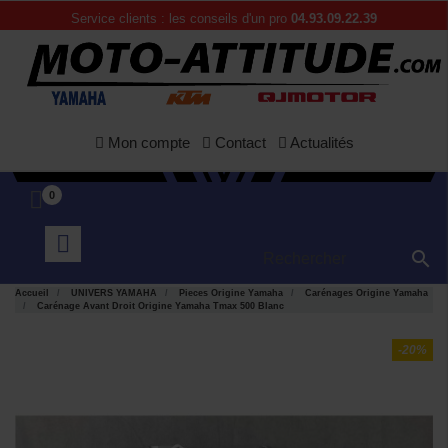
Service clients : les conseils d'un pro
04.93.09.22.39
Mon compte
Contact
Actualités
0

Accueil
UNIVERS YAMAHA
Pieces Origine Yamaha
Carénages Origine Yamaha
Carénage Avant Droit Origine Yamaha Tmax 500 Blanc
-20%