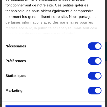
fonctionnement de notre site. Ces petites gâteries
technologiques nous aident également à comprendre
comment les gens utilisent notre site. Nous partageons
certaines informations avec des partenaires pour les
médias sociaux, la publicité et l'analyse, mais tout cela
dans le but de rendre votre visite géniale !
Sélection
Nécessaires
perm_identity
du
Aile arrière Gauche Origine Yamaha Aerox 50cc
consentement
Se
Blanc
connecter
Préférences
61,80 €
103,00 €
-40%
Statistiques
Précédent
Suivant
Marketing