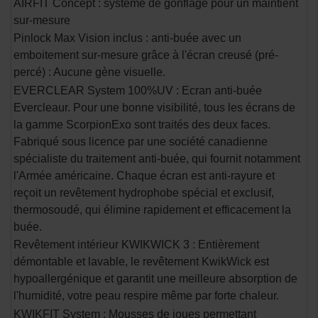
AIRFIT Concept : système de gonflage pour un maintient
sur-mesure
Pinlock Max Vision inclus : anti-buée avec un
emboitement sur-mesure grâce à l'écran creusé (pré-
percé) : Aucune gène visuelle.
EVERCLEAR System 100%UV : Ecran anti-buée
Evercleaur. Pour une bonne visibilité, tous les écrans de
la gamme ScorpionExo sont traités des deux faces.
Fabriqué sous licence par une société canadienne
spécialiste du traitement anti-buée, qui fournit notamment
l'Armée américaine. Chaque écran est anti-rayure et
reçoit un revêtement hydrophobe spécial et exclusif,
thermosoudé, qui élimine rapidement et efficacement la
buée.
Revêtement intérieur KWIKWICK 3 : Entièrement
démontable et lavable, le revêtement KwikWick est
hypoallergénique et garantit une meilleure absorption de
l'humidité, votre peau respire même par forte chaleur.
KWIKFIT System : Mousses de joues permettant