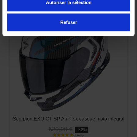
Autoriser la sélection
-45%
Refuser
Casque Scorpion Exo-1400 Evo 2 Carbon Platted
469,90 €
-45%