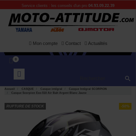
Service clients : les conseils d'un pro
04.93.09.22.39
Mon compte
Contact
Actualités
0

Accueil
CASQUE
Casque intégral
Casque Intégral SCORPION
Casque Scorpion Exo-510 Air Balt Argent Blanc Jaune
RUPTURE DE STOCK
-50%