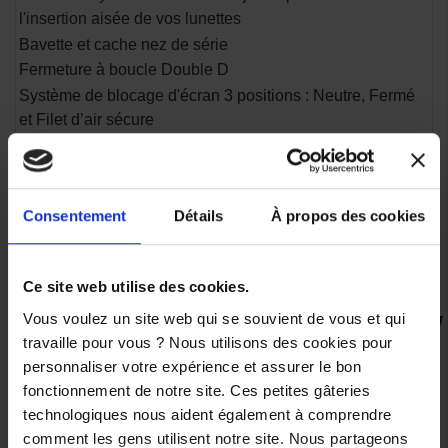
l'insertion aisée de vos lunettes
Bavette et cache nez de série
Fermeture à boucle Double D
Système de blocage d'écran 3 positions : Neutre, Fermé
et Filet d’air sécure
Système de ventilation dynamique pour créer un flux d'air
au sein de votre casque
Système d'extraction d'urgence : étiquette localisée sous
Consentement
Détails
À propos des cookies
le tour de cou pour permettre une extraction facile et
rapide. Réservé au personnel secouriste formé.
Homologué ECE 22.05
Ce site web utilise des cookies.
Vous voulez un site web qui se souvient de vous et qui
travaille pour vous ? Nous utilisons des cookies pour
VOUS AIMEREZ AUSSI
personnaliser votre expérience et assurer le bon
fonctionnement de notre site. Ces petites gâteries
RUPTURE
-22,5%
-11,7%
-2%
technologiques nous aident également à comprendre
DE
comment les gens utilisent notre site. Nous partageons
STOCK