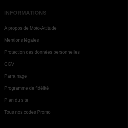
INFORMATIONS
A propos de Moto-Attitude
(3
avis)
Mentions légales
Protection des données personnelles
CGV
Parrainage
Programme de fidélité
Plan du site
Tous nos codes Promo