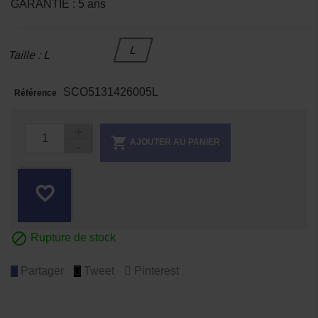
GARANTIE : 5 ans
L
Taille : L
SCO5131426005L
Référence

AJOUTER AU PANIER
favorite_border

Rupture de stock
Partager
Tweet
Pinterest