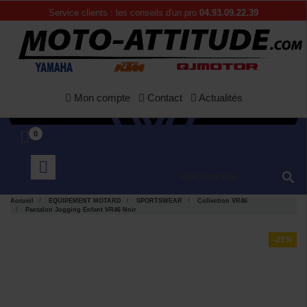
Service clients : les conseils d'un pro
04.93.09.22.39
Mon compte
Contact
Actualités
0

Accueil
EQUIPEMENT MOTARD
SPORTSWEAR
Collection VR46
Pantalon Jogging Enfant VR46 Noir
-25%