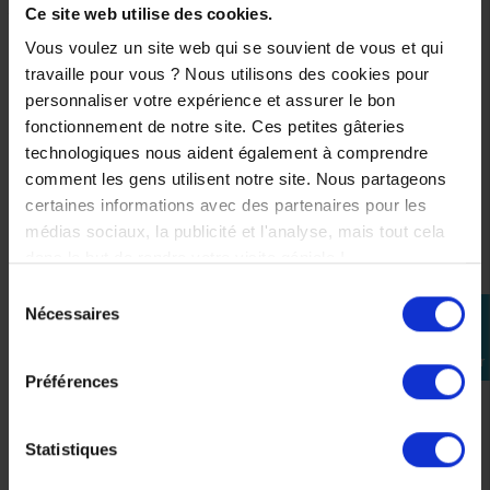
Ce site web utilise des cookies.
-35%
Vous voulez un site web qui se souvient de vous et qui
travaille pour vous ? Nous utilisons des cookies pour
personnaliser votre expérience et assurer le bon
fonctionnement de notre site. Ces petites gâteries
technologiques nous aident également à comprendre
comment les gens utilisent notre site. Nous partageons
certaines informations avec des partenaires pour les
médias sociaux, la publicité et l'analyse, mais tout cela
dans le but de rendre votre visite géniale !
Sélection
Nécessaires
perm_identity
du
consentement
Se
connecter
Préférences
Housse de Casque VR46
Statistiques
14,30 €
22,00 €
-35%