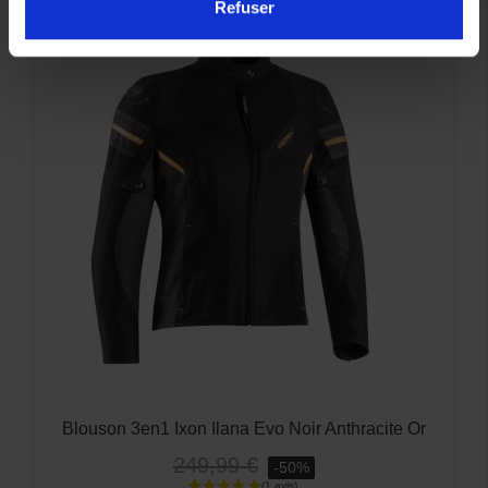
Refuser
-50%
Blouson 3en1 Ixon Ilana Evo Noir Anthracite Or
249,99 €
-50%