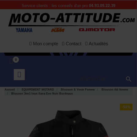
Service clients : les conseils d'un pro
04.93.09.22.39
Mon compte
Contact
Actualités
0

Accueil
EQUIPEMENT MOTARD
Blouson & Veste Femme
Blouson été femme
Blouson 3en1 Ixon Ilana Evo Noir Bordeaux
-50%