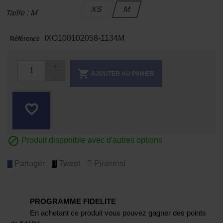
XS
M
Taille : M
IXO100102058-1134M
Référence

AJOUTER AU PANIER
favorite_border

Produit disponible avec d'autres options
Partager
Tweet
Pinterest
PROGRAMME FIDELITE
En achetant ce produit vous pouvez gagner des points