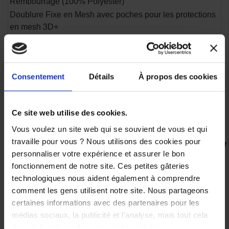
Rembourrage (100% Polyester)
Doublure Fixe en Mesh avec poches pour les protections
en mesh 3D+
Col classique ave réhausse Néoprène
Patte de serrage et soufflet aux poignets
Patte de serrage bas de blouson
Consentement
Détails
À propos des cookies
Patte pressionnée aux biceps
Poches : 2 extérieures pour les mains, 4 intérieure et 1
poche portefeuille étanche
Ce site web utilise des cookies.
Connexion au pantalon par zip autour de la taille
Vous voulez un site web qui se souvient de vous et qui
travaille pour vous ? Nous utilisons des cookies pour
personnaliser votre expérience et assurer le bon
VOUS AIMEREZ AUSSI
fonctionnement de notre site. Ces petites gâteries
technologiques nous aident également à comprendre
-50%
-50%
comment les gens utilisent notre site. Nous partageons
certaines informations avec des partenaires pour les
médias sociaux, la publicité et l'analyse, mais tout cela
Blouson
Blouson
dans le but de rendre votre visite géniale !