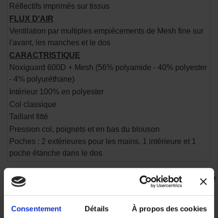
Réflectifs imprimés sur tissus
FLUX D'AIR
Ventilation par multiples empiècements de Mesh fine sur
l'avant, les manches et le dos
CARACTRISTIQUE
Noxiguard 600D + Mesh (56% polyamide - 40% polyester
- 4% polyuréthane)
Intérieur 100% en polyester
Col classique
Taillant fitté
Pression col, poignets et en bas du blouson
Poches : 2 extérieures pour les mains, 1 intérieure et 1
poche étanche dans le dos
VOUS AIMEREZ AUSSI
Consentement
Détails
À propos des cookies