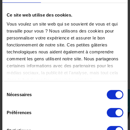
-50%
Ce site web utilise des cookies.
Blouson
Vous voulez un site web qui se souvient de vous et qui
Ixon
travaille pour vous ? Nous utilisons des cookies pour
Fresh
Navy
personnaliser votre expérience et assurer le bon
fonctionnement de notre site. Ces petites gâteries
149,99 €
technologiques nous aident également à comprendre
-50%
comment les gens utilisent notre site. Nous partageons
75,00 €
certaines informations avec des partenaires pour les
médias sociaux, la publicité et l'analyse, mais tout cela
S
dans le but de rendre votre visite géniale !
Sélection
Nécessaires
perm_identity
du
consentement
Se
connecter
Préférences
CES PRODUITS SONT
SUSCEPTIBLES DE VOUS