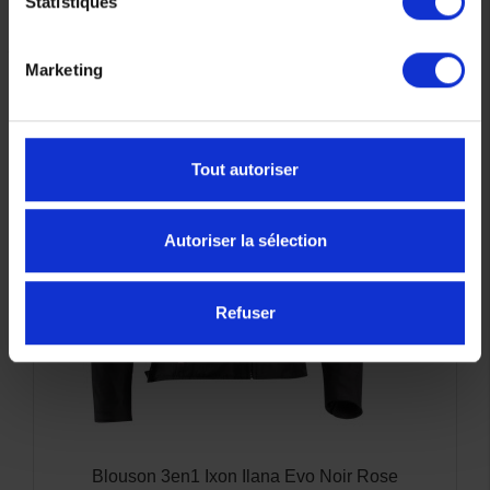
Statistiques
INTÉRESSER
Marketing
-50%
Tout autoriser
Autoriser la sélection
Refuser
Blouson 3en1 Ixon Ilana Evo Noir Rose