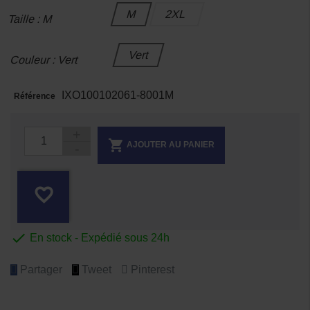
M
2XL
Taille : M
Vert
Couleur : Vert
IXO100102061-8001M
Référence

AJOUTER AU PANIER
favorite_border

En stock - Expédié sous 24h
Partager
Tweet
Pinterest