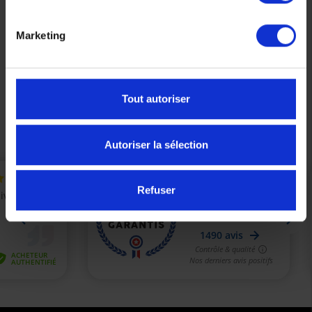
Huile moteur YAMALUBE S4 10w40 Semi Synthese
4L
Marketing
65,90 €
Tout autoriser
Précédent
Suivant
Autoriser la sélection
Refuser