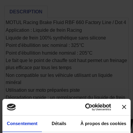
DESCRIPTION
MOTUL Racing Brake Fluid RBF 660 Factory Line / Dot 4
Application : Liquide de frein Racing
Liquide de frein 100% synthétique sans silicone
Point d'ébullition sec nominal : 325°C
Point d'ébullition humide nominal : 205°C
Le fait que le point de chauffe soit haut permet un freinage
plus efficace par tous les temps
Non compatible sur les véhicule utilisant un liquide
minéral
Utilisation sur moto préparées piste
Dégradation rapide : un remplacement du liquide de frein
Racing régulier est fortement recommandé
Consentement
Détails
À propos des cookies
CES PRODUITS SONT