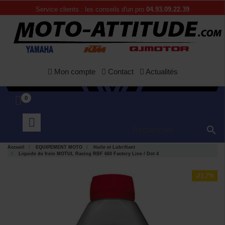
Service clients : les conseils d'un pro
04.93.09.22.39
Mon compte
Contact
Actualités
0

Accueil
EQUIPEMENT MOTO
Huile et Lubrifiant
Liquide de frein MOTUL Racing RBF 660 Factory Line / Dot 4
-21,7%