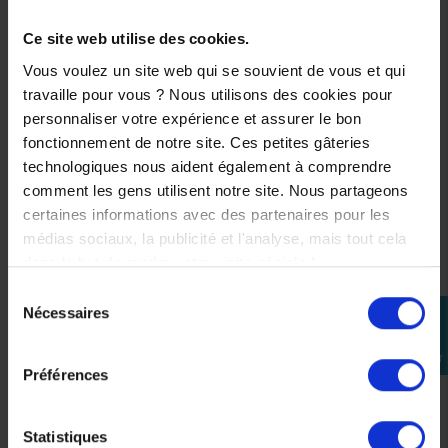
SUSCEPTIBLES DE VOUS
Ce site web utilise des cookies.
INTÉRESSER
Vous voulez un site web qui se souvient de vous et qui
travaille pour vous ? Nous utilisons des cookies pour
personnaliser votre expérience et assurer le bon
fonctionnement de notre site. Ces petites gâteries
technologiques nous aident également à comprendre
comment les gens utilisent notre site. Nous partageons
certaines informations avec des partenaires pour les
médias sociaux, la publicité et l'analyse, mais tout cela
dans le but de rendre votre visite géniale !
Sélection
Nécessaires
perm_identity
du
consentement
Se
connecter
Préférences
Statistiques