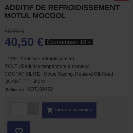
ADDITIF DE REFROIDISSEMENT
MOTUL MOCOOL
45,00 €
40,50 €
Économisez 10%
TYPE : Additif de refroidissement
ROLE : Réduit la température du moteur
COMPATIBILITE : Motos Racing, Route et Off-Road
QUANTITE : 500ml
MOT109452
Référence

AJOUTER AU PANIER
favorite_border