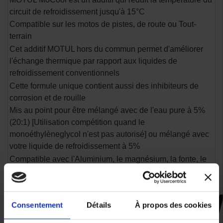
circuit de refroidissement jusqu'à 15°C
Compatible sur les motos de pistes, de route ou Tout-
terrain
Cet additif MOTUL hors du commun permet d'améliorer
l'échange thermique par rapport aux liquides de
refroidissement conventionnels
Cette formule unique contient aussi des inhibiteurs de
corrosion et de rouille
Mis au point pour être mélangé avec de l'eau pure à 5%
(20:1) [Utilisation compétition quand le
monoéthylèneglycol n'est pas autorisé] ou mélangé avec
votre liquide de refroidissement à 5%
Compatible avec l'Aluminium, le magnésium, la fonte, le
cuivre, le laiton, le bronze...
Consentement
Détails
À propos des cookies
CES PRODUITS SONT