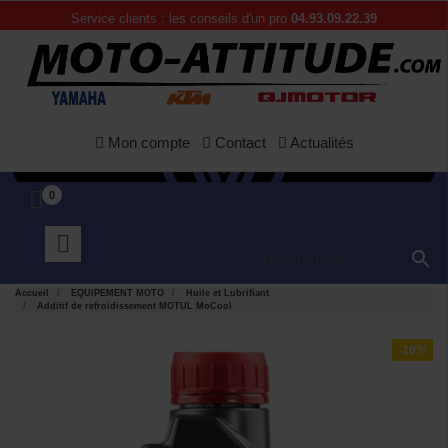
Service clients : les conseils d'un pro
04.93.09.22.39
Mon compte
Contact
Actualités
0

Accueil
EQUIPEMENT MOTO
Huile et Lubrifiant
Additif de refroidissement MOTUL MoCool
-10%