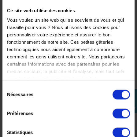
SUSCEPTIBLES DE VOUS
INTÉRESSER
Ce site web utilise des cookies.
Vous voulez un site web qui se souvient de vous et qui
travaille pour vous ? Nous utilisons des cookies pour
personnaliser votre expérience et assurer le bon
fonctionnement de notre site. Ces petites gâteries
technologiques nous aident également à comprendre
comment les gens utilisent notre site. Nous partageons
certaines informations avec des partenaires pour les
médias sociaux, la publicité et l'analyse, mais tout cela
dans le but de rendre votre visite géniale !
Sélection
Nécessaires
perm_identity
du
consentement
Se
connecter
Préférences
Statistiques