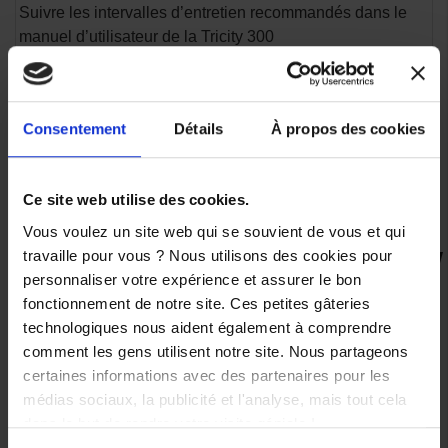
Suivre les intervalles d’entretien recommandés dans le
manuel d’utilisateur de la Tricity 300
Effectuer le changement d’huile et de filtre à moteur
chaud (mais non brûlant).
Recycler l’huile usagée et les anciennes pièces dans un
Consentement
Détails
À propos des cookies
centre agréé.
Ce kit est idéal pour les propriétaires soucieux de
préserver la durée de vie et la performance de leur
Ce site web utilise des cookies.
Yamaha Tricity 300.
Vous voulez un site web qui se souvient de vous et qui
travaille pour vous ? Nous utilisons des cookies pour
personnaliser votre expérience et assurer le bon
VOUS AIMEREZ AUSSI
fonctionnement de notre site. Ces petites gâteries
technologiques nous aident également à comprendre
comment les gens utilisent notre site. Nous partageons
certaines informations avec des partenaires pour les
médias sociaux, la publicité et l'analyse, mais tout cela
Kit
dans le but de rendre votre visite géniale !
Entretien
Moteur