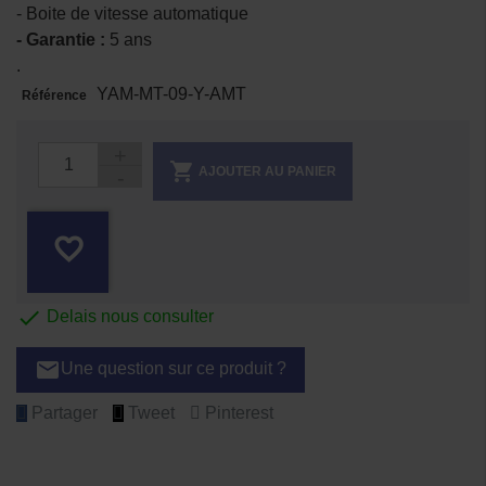
- Boite de vitesse automatique
- Garantie :
5 ans
.
YAM-MT-09-Y-AMT
Référence

AJOUTER AU PANIER
favorite_border

Delais nous consulter
email
Une question sur ce produit ?
Partager
Tweet
Pinterest