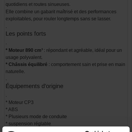
quotidiens et routes sinueuses.
Elle combine un gabarit maîtrisé et des performances
exploitables, pour rouler longtemps sans se lasser.
.
Les points forts
.
* Moteur 890 cm³
: répondant et agréable, idéal pour un
usage polyvalent.
* Châssis équilibré
: comportement sain et prise en main
naturelle.
.
Équipements d’origine
.
* Moteur CP3
* ABS
* Plusieurs mode de conduite
* suspension réglable
* Ecran TFT couleur 5 pouce