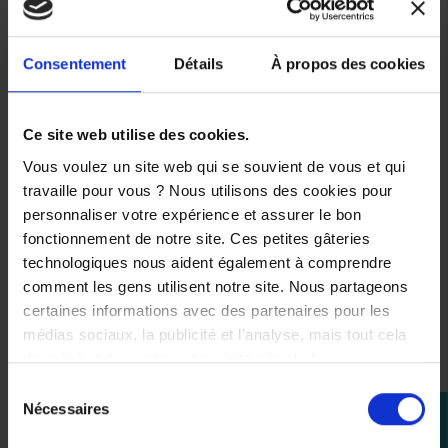
* Centrale IMU -(gestion avancée de l'électronique de
votre moto)
Consentement
Détails
À propos des cookies
* Maitre cylindre Brembo Radial
* Boite de vitesse Automatique
.
Ce site web utilise des cookies.
Couleurs disponibles
Vous voulez un site web qui se souvient de vous et qui
* Ice Storm
travaille pour vous ? Nous utilisons des cookies pour
* Icon Blue
personnaliser votre expérience et assurer le bon
* Tech Black
fonctionnement de notre site. Ces petites gâteries
.
technologiques nous aident également à comprendre
Conclusion
comment les gens utilisent notre site. Nous partageons
.
certaines informations avec des partenaires pour les
Une
MT-09 Y-AMT
idéale si tu cherches une moto
médias sociaux, la publicité et l'analyse, mais tout cela
plaisante
,
polyvalente
et cohérente au quotidien, avec
dans le but de rendre votre visite géniale !
des caractéristiques techniques claires et un vrai
Sélection
tempérament.
Nécessaires
perm_identity
du
.
consentement
Se