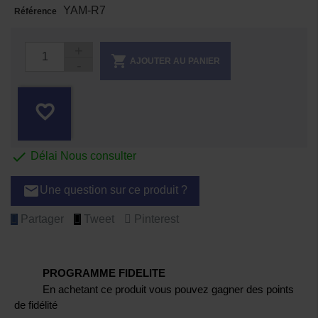
YAM-R7
Référence

AJOUTER AU PANIER
favorite_border

Délai Nous consulter
email
Une question sur ce produit ?
Partager
Tweet
Pinterest
PROGRAMME FIDELITE
En achetant ce produit vous pouvez gagner des points
de fidélité