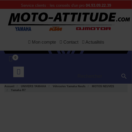
Service clients : les conseils d'un pro
04.93.09.22.39
Mon compte
Contact
Actualités
0

Accueil
UNIVERS YAMAHA
Véhicules Yamaha Neufs
MOTOS NEUVES
Yamaha R7