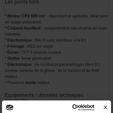
Les points forts
.
* Moteur CP2 689 cm³
: répondant et agréable, idéal pour
un usage polyvalent.
* Châssis équilibré
: comportement sain et prise en main
naturelle.
*
Electronique
: IMU 6 axes identique à la R1
*
Freinage
: ABS sur angle
*
Ecran
: TFT 5 pouces couleur
*
Shifter
3eme génération
*
Electronique
: de nombreux paramétrages idem R1
comme controle de la glisse, de la traction et du frein
moteur
* Plusieurs
mode
moteur
.
Équipements / données techniques
principales
.