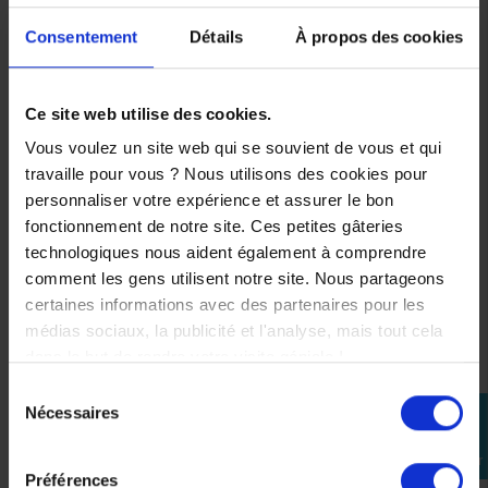
* Puissance :
35 kW ou 54 kw
* Couple :
68 Nm
Consentement
Détails
À propos des cookies
* Cylindrée :
689 cm³
.
Couleurs disponibles
Ce site web utilise des cookies.
* Icon blue
Vous voulez un site web qui se souvient de vous et qui
travaille pour vous ? Nous utilisons des cookies pour
* Midnight Black
personnaliser votre expérience et assurer le bon
* Anniversary White (Tarif : 10799 Euros).
fonctionnement de notre site. Ces petites gâteries
.
technologiques nous aident également à comprendre
Conclusion
comment les gens utilisent notre site. Nous partageons
.
certaines informations avec des partenaires pour les
Une
R7
idéale si tu cherches une moto
plaisante
,
médias sociaux, la publicité et l'analyse, mais tout cela
polyvalente
et cohérente au quotidien, avec des
dans le but de rendre votre visite géniale !
caractéristiques techniques claires et un vrai
Sélection
tempérament.
Nécessaires
perm_identity
du
.
consentement
Se
Moto Attitude, spécialiste Yamaha depuis 2004. Pièces
connecter
et accessoires d’origine constructeur, sélectionnés
Préférences