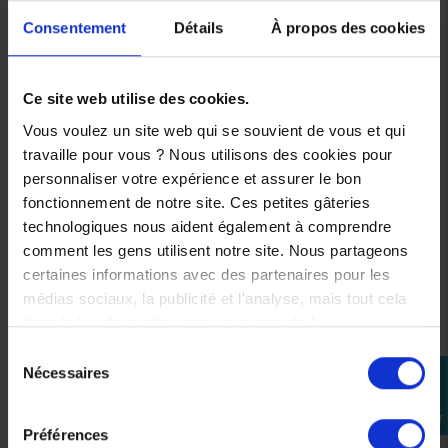
* Maitre cylindre Brembo Radial
Consentement
Détails
À propos des cookies
.
Couleurs disponibles
Ce site web utilise des cookies.
* Ice Storm
* Icon Blue
Vous voulez un site web qui se souvient de vous et qui
* Tech Black
travaille pour vous ? Nous utilisons des cookies pour
.
personnaliser votre expérience et assurer le bon
Conclusion
fonctionnement de notre site. Ces petites gâteries
technologiques nous aident également à comprendre
.
comment les gens utilisent notre site. Nous partageons
Une
MT-09 35kw
est tout simplement la meilleure moto
certaines informations avec des partenaires pour les
A2 du marché. Elle est idéale si tu cherches une moto
médias sociaux, la publicité et l'analyse, mais tout cela
plaisante
,
polyvalente
et cohérente au quotidien, avec
dans le but de rendre votre visite géniale !
des caractéristiques techniques claires et un vrai
Sélection
tempérament.
Nécessaires
perm_identity
du
.
consentement
Se
Moto Attitude, spécialiste Yamaha depuis 2004. Pièces
connecter
et accessoires d’origine constructeur, sélectionnés
Préférences