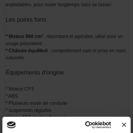
exploitables, pour rouler longtemps sans se lasser.
.
Les points forts
.
* Moteur 890 cm³
: répondant et agréable, idéal pour un
usage polyvalent.
* Châssis équilibré
: comportement sain et prise en main
naturelle.
.
Équipements d’origine
.
* Moteur CP3
* ABS
* Plusieurs mode de conduite
* suspension réglable
* Ecran TFT couleur 5 pouce
* Centrale IMU -(gestion avancée de l'électronique de
votre moto)