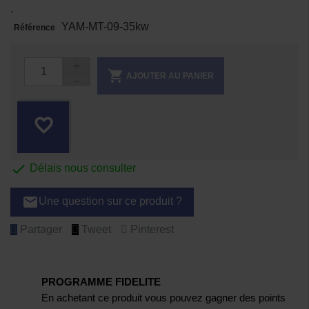
.
YAM-MT-09-35kw
Référence

AJOUTER AU PANIER
favorite_border

Délais nous consulter
email
Une question sur ce produit ?
Partager
Tweet
Pinterest
PROGRAMME FIDELITE
En achetant ce produit vous pouvez gagner des points