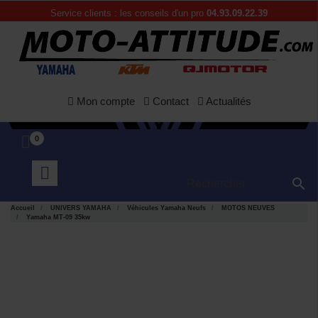
Service clients : les conseils d'un pro
04.93.09.22.39
Mon compte
Contact
Actualités
0

Accueil
UNIVERS YAMAHA
Véhicules Yamaha Neufs
MOTOS NEUVES
Yamaha MT-09 35kw