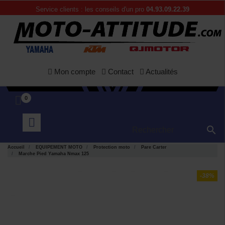
Service clients : les conseils d'un pro
04.93.09.22.39
Mon compte
Contact
Actualités
0

Accueil
EQUIPEMENT MOTO
Protection moto
Pare Carter
Marche Pied Yamaha Nmax 125
-38%