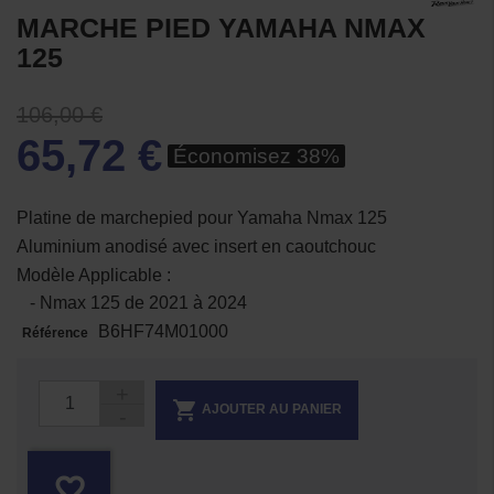
MARCHE PIED YAMAHA NMAX
125
106,00 €
65,72 €
Économisez 38%
Platine de marchepied pour Yamaha Nmax 125
Aluminium anodisé avec insert en caoutchouc
Modèle Applicable :
- Nmax 125 de 2021 à 2024
B6HF74M01000
Référence

AJOUTER AU PANIER
favorite_border