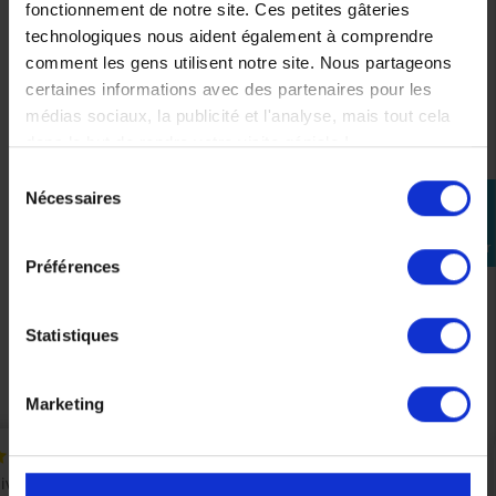
fonctionnement de notre site. Ces petites gâteries
technologiques nous aident également à comprendre
comment les gens utilisent notre site. Nous partageons
certaines informations avec des partenaires pour les
médias sociaux, la publicité et l'analyse, mais tout cela
dans le but de rendre votre visite géniale !
Sélection
Nécessaires
perm_identity
du
Slider Protection carter pour Yamaha Tracer 900
consentement
Se
315,00 €
connecter
Préférences
Statistiques
Précédent
Suivant
Marketing