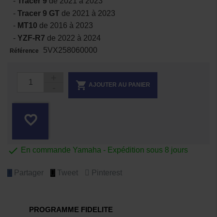
-
Tracer 9
de 2021 à 2023
-
Tracer 9 GT
de 2021 à 2023
-
MT10
de 2016 à 2023
-
YZF-R7
de 2022 à 2024
5VX258060000
Référence

AJOUTER AU PANIER
favorite_border

En commande Yamaha - Expédition sous 8 jours
Partager
Tweet
Pinterest
PROGRAMME FIDELITE