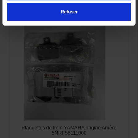
Refuser
Plaquettes de frein YAMAHA origine Arrière
5NRF58111000