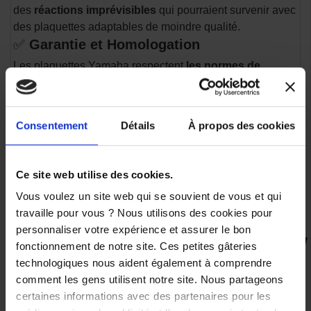
des
réactions imprévisibles
qui pourraient survenir avec
des plaquettes adaptables de moindre qualité.
✅
Garantie et Homologation
Les plaquettes Yamaha respectent
les normes de
sécurité et d’homologation constructeur
, et sont
souvent couvertes par la
garantie Yamaha
, contrairement
à certaines pièces adaptables.
Consentement
Détails
À propos des cookies
✅
Économie sur le Long Terme
Bien que le prix puisse être légèrement plus élevé que
certaines plaquettes adaptables, leur
durée de vie
Ce site web utilise des cookies.
accrue
et leur
capacité à préserver les disques de
Vous voulez un site web qui se souvient de vous et qui
frein
permettent de réaliser des économies sur l’entretien.
travaille pour vous ? Nous utilisons des cookies pour
personnaliser votre expérience et assurer le bon
fonctionnement de notre site. Ces petites gâteries
VOUS AIMEREZ AUSSI
technologiques nous aident également à comprendre
comment les gens utilisent notre site. Nous partageons
certaines informations avec des partenaires pour les