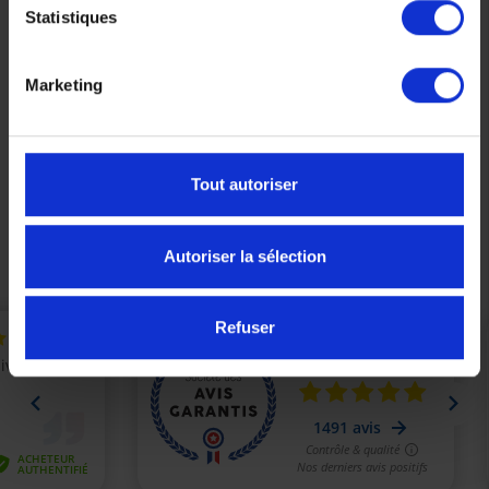
Statistiques
Marketing
Plaquettes de frein YAMAHA origine Avant
5NRF58112000
39,00 €
Tout autoriser
Précédent
Suivant
Autoriser la sélection
Refuser