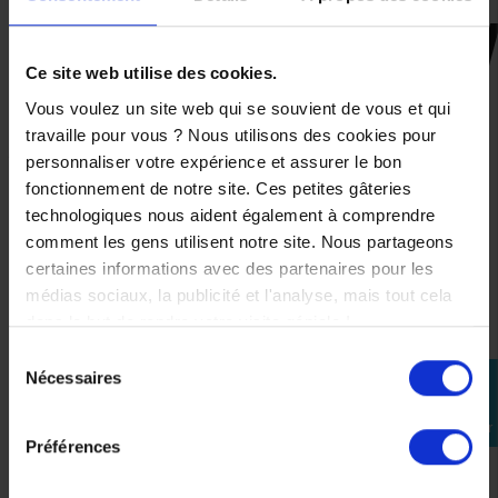
CES PRODUITS SONT
Ce site web utilise des cookies.
SUSCEPTIBLES DE VOUS
Vous voulez un site web qui se souvient de vous et qui
INTÉRESSER
travaille pour vous ? Nous utilisons des cookies pour
personnaliser votre expérience et assurer le bon
fonctionnement de notre site. Ces petites gâteries
technologiques nous aident également à comprendre
comment les gens utilisent notre site. Nous partageons
certaines informations avec des partenaires pour les
médias sociaux, la publicité et l'analyse, mais tout cela
dans le but de rendre votre visite géniale !
Sélection
Nécessaires
perm_identity
du
consentement
Se
connecter
Préférences