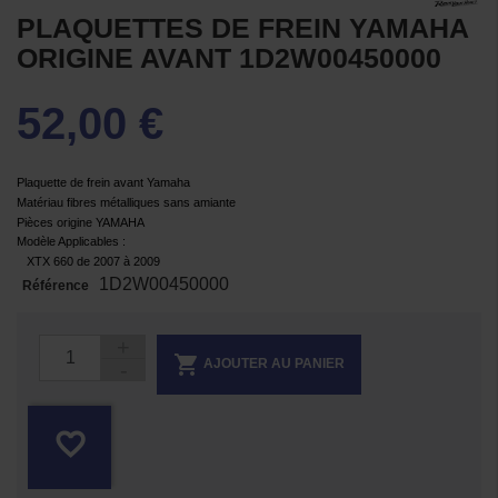
PLAQUETTES DE FREIN YAMAHA
ORIGINE AVANT 1D2W00450000
52,00 €
Plaquette de frein avant Yamaha
Matériau fibres métalliques sans amiante
Pièces origine YAMAHA
Modèle Applicables :
XTX 660 de 2007 à 2009
1D2W00450000
Référence

AJOUTER AU PANIER
favorite_border