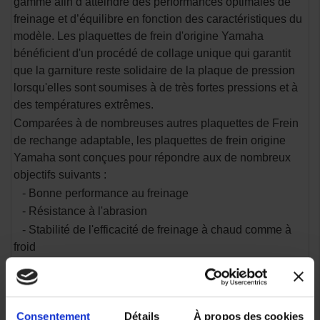
gamme afin d’atteindre des performances optimales de
freinage et d’équilibre en fonction des caractéristiques du
modèle. Les plaquettes de frein d'origine Yamaha
bénéficient d'un procédé de collage unique qui garantit
que la garniture reste solidaire de la plaque de pression
lorsqu'elles sont soumises à de très fortes pressions et à
des températures extrêmes.
Comparées à de nombreuses autres plaquettes de Frein
de rechange adaptable, les plaquettes de frein origine
Yamaha sont conçues pour répondre aux de nombreux
objectifs suivants :
- Bonne performance au freinage
- Résistance à l'abrasion
- Stabilité de l'efficacité de freinage à chaud comme à
froid
- Longue durée de vie
Consentement
Détails
À propos des cookies