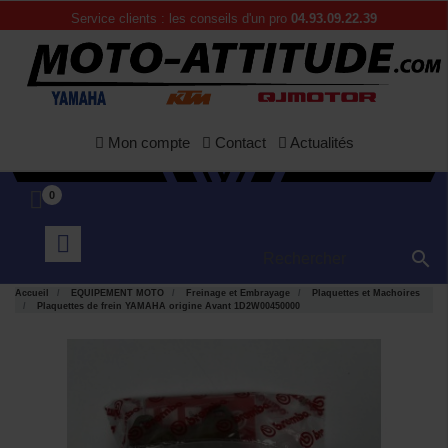
Service clients : les conseils d'un pro
04.93.09.22.39
Mon compte
Contact
Actualités
0

Accueil
EQUIPEMENT MOTO
Freinage et Embrayage
Plaquettes et Machoires
Plaquettes de frein YAMAHA origine Avant 1D2W00450000