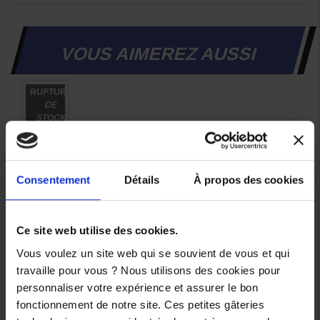
VOUS AIMEREZ AUSSI
RUPTURE
-22,5%
DE
STOCK
Liquide
de frein
MOTUL
DOT5.1
Consentement
Détails
À propos des cookies
500ml
17,35 €
Ce site web utilise des cookies.
-22,5%
Vous voulez un site web qui se souvient de vous et qui
13,45 €
travaille pour vous ? Nous utilisons des cookies pour
personnaliser votre expérience et assurer le bon
fonctionnement de notre site. Ces petites gâteries