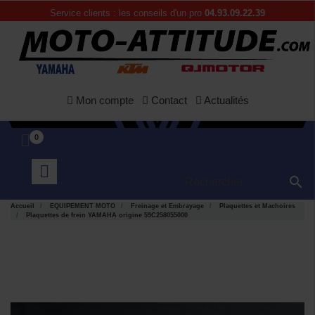
Service clients : les conseils d'un pro
04.93.09.22.39
Mon compte
Contact
Actualités
0

Accueil
EQUIPEMENT MOTO
Freinage et Embrayage
Plaquettes et Machoires
Plaquettes de frein YAMAHA origine 59C258055000