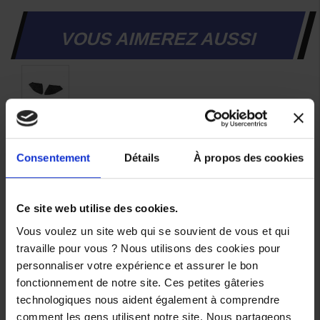
VOUS AIMEREZ AUSSI
Pads
de
réservoir
Consentement
Détails
À propos des cookies
Yamaha
MT07
2021-
2024
Ce site web utilise des cookies.
62,00 €
Vous voulez un site web qui se souvient de vous et qui
travaille pour vous ? Nous utilisons des cookies pour
personnaliser votre expérience et assurer le bon
fonctionnement de notre site. Ces petites gâteries
technologiques nous aident également à comprendre
comment les gens utilisent notre site. Nous partageons