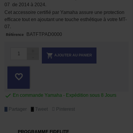
07 de 2014 à 2024.
Cet accessoire certifié par Yamaha assure une protection
efficace tout en ajoutant une touche esthétique à votre MT-
07.
BATFTPAD0000
Référence

AJOUTER AU PANIER
favorite_border

En commande Yamaha - Expédition sous 8 Jours
Partager
Tweet
Pinterest
PROGRAMME FIDELITE