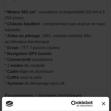
.
* Moteur 562 cm³
: sensations et disponibilité (55 Nm à 5
250 tr/min).
* Châssis équilibré
: comportement sain et prise en main
naturelle.
*
Aides au pilotage
: ABS, centrale inertielle IMU,
accélérateur électronique
*
Ecran
: TFT 7 pouces couleur
* Navigation GPS Garmin
*
Connectivité
smartphone
* 2
modes
de conduite
*
Cadre
léger en aluminium
*
Coffre
sous la selle
*
Systeme
de démarrage sans clé
.
Équipements / données techniques
principales
.