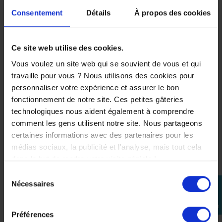
* Couple :
55 Nm à 5 250 tr/min
Consentement
Détails
À propos des cookies
* Cylindrée :
562 cm³
.
Couleurs disponibles
Ce site web utilise des cookies.
.
Vous voulez un site web qui se souvient de vous et qui
* Icon Black
travaille pour vous ? Nous utilisons des cookies pour
* Tech Kamo
personnaliser votre expérience et assurer le bon
.
fonctionnement de notre site. Ces petites gâteries
Conclusion
technologiques nous aident également à comprendre
comment les gens utilisent notre site. Nous partageons
.
certaines informations avec des partenaires pour les
Un
Tmax 560
idéale si tu cherches une scooter
plaisant
,
médias sociaux, la publicité et l'analyse, mais tout cela
polyvalent
et cohérent au quotidien, avec des
dans le but de rendre votre visite géniale !
caractéristiques techniques claires et un vrai
tempérament.
Sélection
Nécessaires
perm_identity
du
.
consentement
Se
Moto Attitude, spécialiste Yamaha depuis 2004. Pièces
connecter
et accessoires d’origine constructeur, sélectionnés
Préférences