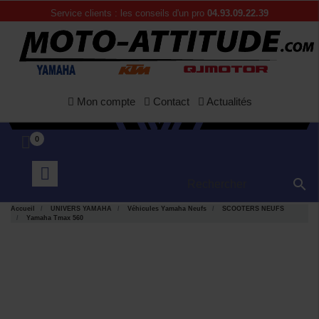
Service clients : les conseils d'un pro
04.93.09.22.39
Mon compte
Contact
Actualités
0

Accueil
UNIVERS YAMAHA
Véhicules Yamaha Neufs
SCOOTERS NEUFS
Yamaha Tmax 560