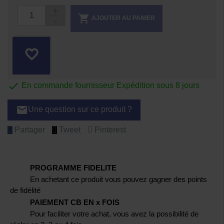

AJOUTER AU PANIER
favorite_border

En commande fournisseur Expédition sous 8 jours
email
Une question sur ce produit ?
Partager
Tweet
Pinterest
PROGRAMME FIDELITE
En achetant ce produit vous pouvez gagner des points
de fidélité
PAIEMENT CB EN x FOIS
Pour faciliter votre achat, vous avez la possibilité de