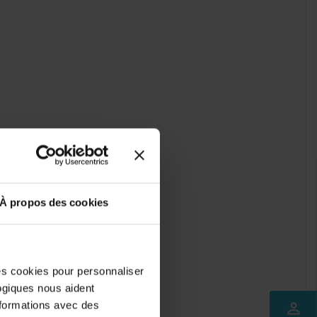
À propos des cookies
des cookies pour personnaliser
logiques nous aident
nformations avec des
perm_identity