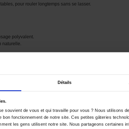
tables, pour rouler longtemps sans se lasser.
usage polyvalent.
 naturelle.
Stop
Détails
es principales
ies.
e souvient de vous et qui travaille pour vous ? Nous utilisons 
e bon fonctionnement de notre site. Ces petites gâteries techno
nt les gens utilisent notre site. Nous partageons certaines i