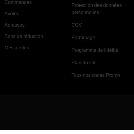
Commandes
Protection des données
personnelles
Avoirs
Adresses
CGV
Bons de réduction
Parrainage
Mes alertes
Programme de fidélité
Plan du site
Tous nos codes Promo