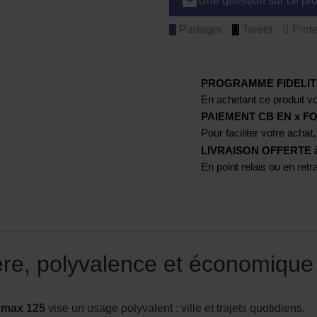
email
Une question sur ce pro
Partager
Tweet
Pinte
PROGRAMME FIDELIT
En achetant ce produit vo
PAIEMENT CB EN x FO
Pour faciliter votre achat,
LIVRAISON OFFERTE à p
En point relais ou en ret
re, polyvalence et économique
N
max 125
vise un usage polyvalent : ville et trajets quotidiens.