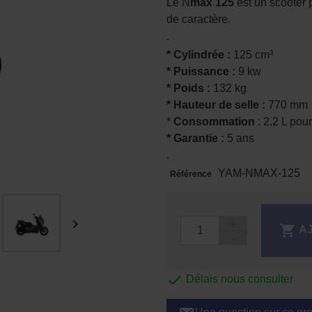
Le N
max 125
est un scooter p
de caractère.
.
* Cylindrée :
125 cm³
* Puissance :
9 kw
* Poids :
132 kg
* Hauteur de selle :
770 mm
*
Consommation
: 2,2 L pou
* Garantie :
5 ans
.
YAM-NMAX-125
Référence


A

Délais nous consulter