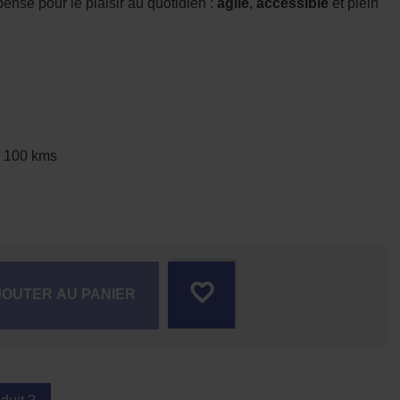
ensé pour le plaisir au quotidien :
agile
,
accessible
et plein
r 100 kms
favorite_border
JOUTER AU PANIER