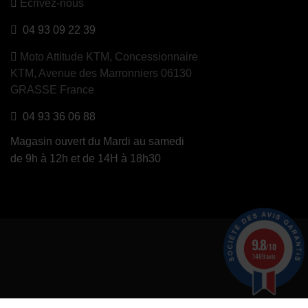
Ecrivez-nous
04 93 09 22 39
Moto Attitude KTM,
Concessionnaire
KTM, Avenue des Marronniers 06130
GRASSE France
04 93 36 06 88
Magasin ouvert du Mardi au samedi
de 9h à 12h et de 14H à 18h30
9.8
/10
1489 avis