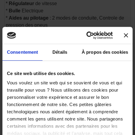
*
Régulateur
de vitesse
*
Bulle
Electrique
*
Aides au pilotage
: 2 modes de conduite, Controle de
pression des pneus
*
Systeme
de démarrage sans clé
*
Design exclusif
avec jantes usinées
.
Consentement
Détails
À propos des cookies
Équipements / données techniques
principales
.
Ce site web utilise des cookies.
* Couple :
55 Nm à 5 250 tr/min
Vous voulez un site web qui se souvient de vous et qui
* Cylindrée :
562 cm³
travaille pour vous ? Nous utilisons des cookies pour
.
personnaliser votre expérience et assurer le bon
Couleurs disponibles
fonctionnement de notre site. Ces petites gâteries
.
technologiques nous aident également à comprendre
* Crystal Graphite
comment les gens utilisent notre site. Nous partageons
* Ceramic Grey
certaines informations avec des partenaires pour les
.
médias sociaux, la publicité et l'analyse, mais tout cela