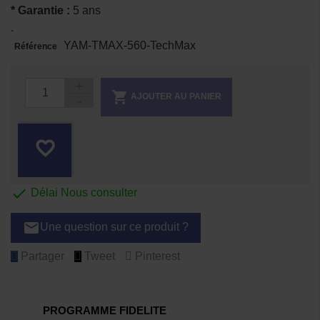
* Garantie :
5 ans
.
YAM-TMAX-560-TechMax
Référence

AJOUTER AU PANIER
favorite_border

Délai Nous consulter
email
Une question sur ce produit ?
Partager
Tweet
Pinterest
PROGRAMME FIDELITE