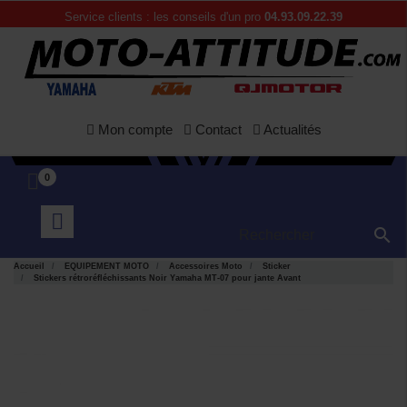
Service clients : les conseils d'un pro
04.93.09.22.39
Mon compte
Contact
Actualités
0

Accueil
EQUIPEMENT MOTO
Accessoires Moto
Sticker
Stickers rétroréfléchissants Noir Yamaha MT-07 pour jante Avant