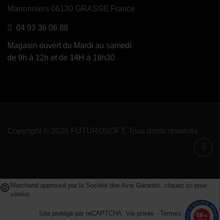
Marronniers 06130 GRASSE France
04 93 36 06 88
Magasin ouvert du Mardi au samedi
de 9h à 12h et de 14H à 18h30
Copyright © 2026 FUTUROSOFT. Tous droits réservés
Marchand approuvé par la Société des Avis Garantis,
cliquez ici pour
vérifier
.
Site protégé par reCAPTCHA.
Vie privée
-
Termes
9.8
/10
1491 avis