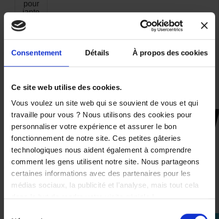
pour
jante
arrière
28,00 €
Consentement
Détails
À propos des cookies
Ce site web utilise des cookies.
Vous voulez un site web qui se souvient de vous et qui
travaille pour vous ? Nous utilisons des cookies pour
CES PRODUITS SONT
personnaliser votre expérience et assurer le bon
SUSCEPTIBLES DE VOUS
fonctionnement de notre site. Ces petites gâteries
technologiques nous aident également à comprendre
INTÉRESSER
comment les gens utilisent notre site. Nous partageons
certaines informations avec des partenaires pour les
médias sociaux, la publicité et l'analyse, mais tout cela
dans le but de rendre votre visite géniale !
Sélection