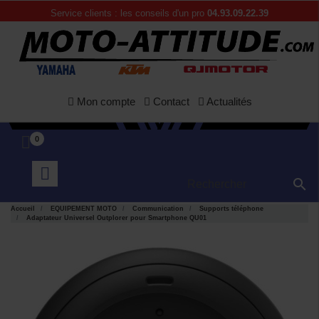
Service clients : les conseils d'un pro
04.93.09.22.39
Mon compte
Contact
Actualités
0

Accueil
EQUIPEMENT MOTO
Communication
Supports téléphone
Adaptateur Universel Outplorer pour Smartphone QU01