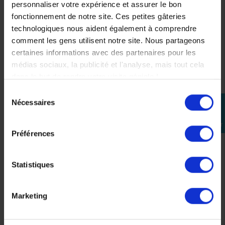
personnaliser votre expérience et assurer le bon
QM01
QM02
fonctionnement de notre site. Ces petites gâteries
55,00 €
69,00 €
technologiques nous aident également à comprendre
-5,00 €
comment les gens utilisent notre site. Nous partageons
64,00 €
certaines informations avec des partenaires pour les
médias sociaux, la publicité et l'analyse, mais tout cela
dans le but de rendre votre visite géniale !
Sélection
Nécessaires
perm_identity
du
CES PRODUITS SONT
consentement
Se
connecter
SUSCEPTIBLES DE VOUS
Préférences
INTÉRESSER
Statistiques
-9%
Marketing