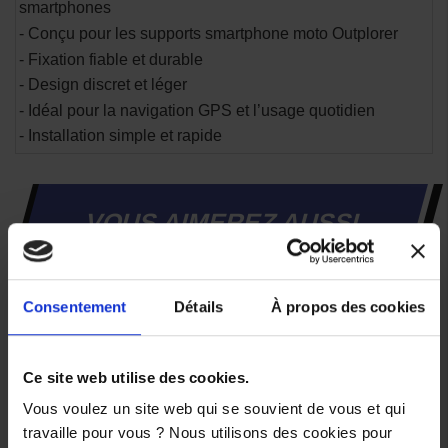
smartphones
- Conçu pour les supports smartphone moto Outplorer
- Fixation fiable et durable
- Design discret et léger
- Idéal pour la navigation GPS et l’usage quotidien
- Installation simple et rapide
VOUS AIMEREZ AUSSI
-5,00 €
Consentement
Détails
À propos des cookies
Support
Support
Smartphone
Smartphone
Ce site web utilise des cookies.
Guidon
Guidon
Moto
Moto
Vous voulez un site web qui se souvient de vous et qui
Outplorer
Outplorer
Anti-
Anti-
travaille pour vous ? Nous utilisons des cookies pour
vibration
vibration