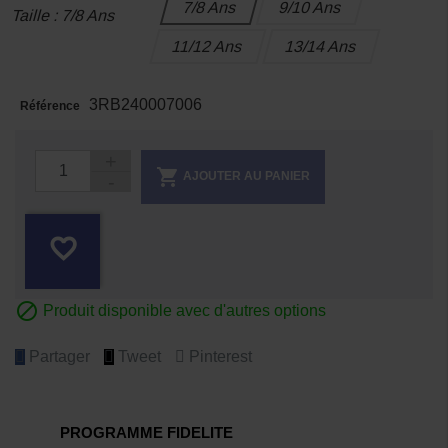
7/8 Ans
9/10 Ans
Taille : 7/8 Ans
11/12 Ans
13/14 Ans
3RB240007006
Référence

AJOUTER AU PANIER
favorite_border

Produit disponible avec d'autres options
Partager
Tweet
Pinterest
PROGRAMME FIDELITE