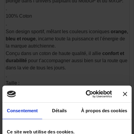
plonge dans l’univers palpitant du MotoGP et du MXGP.
.
100% Coton
.
Son design sportif, mêlant les couleurs iconiques
orange,
bleu et rouge
, incarne toute la puissance et l’énergie de
la marque autrichienne.
Conçu dans un coton de haute qualité, il allie
confort et
durabilité
pour t’accompagner aussi bien sur la route que
dans la vie de tous les jours.
.
Taille :
- 104 cm 3-4 Ans
- 116 cm 5-6 ans
- 128 cm 7-8 ans
Consentement
Détails
À propos des cookies
- 140 cm 9-10 ans
- 152 cm 11-12 ans
- 164 cm 13-14 ans
Ce site web utilise des cookies.