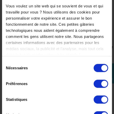
.
Vous voulez un site web qui se souvient de vous et qui
Affiche fièrement ton appartenance à la famille KTM et
travaille pour vous ? Nous utilisons des cookies pour
rejoins l’élite des passionnés.
personnaliser votre expérience et assurer le bon
.
fonctionnement de notre site. Ces petites gâteries
Parce qu’un vrai fan ne roule pas seulement KTM… il
vit
technologiques nous aident également à comprendre
KTM
comment les gens utilisent notre site. Nous partageons
certaines informations avec des partenaires pour les
médias sociaux, la publicité et l'analyse, mais tout cela
VOUS AIMEREZ AUSSI
dans le but de rendre votre visite géniale !
Sélection
Nécessaires
perm_identity
du
consentement
Se
connecter
Préférences
T-shirt
Veste
KTM
KTM
Replica
Replica
Statistiques
Team
Team
Red
Red
Bull
Bull
Softshell