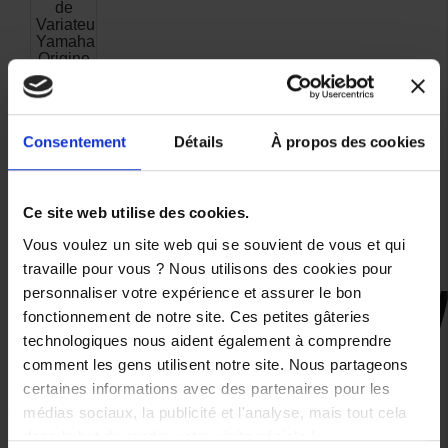
de
Variateur
Yamaha
Origine
1B9E76321000
4,70 €
Consentement
Détails
À propos des cookies
Ce site web utilise des cookies.
Vous voulez un site web qui se souvient de vous et qui
travaille pour vous ? Nous utilisons des cookies pour
personnaliser votre expérience et assurer le bon
fonctionnement de notre site. Ces petites gâteries
CES PRODUITS SONT
technologiques nous aident également à comprendre
SUSCEPTIBLES DE VOUS
comment les gens utilisent notre site. Nous partageons
INTÉRESSER
certaines informations avec des partenaires pour les
médias sociaux, la publicité et l'analyse, mais tout cela
dans le but de rendre votre visite géniale !