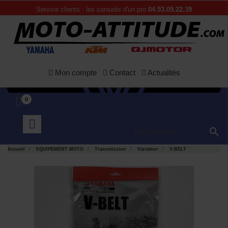
Service clients : les conseils d'un pro
04.93.09.22.39
Mon compte
Contact
Actualités
0

Accueil
EQUIPEMENT MOTO
Transmission
Variateur
V-BELT