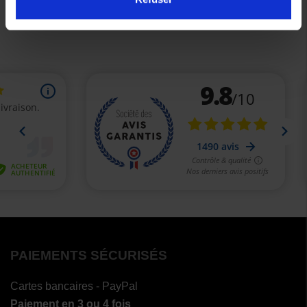
Précédent
Suivant
PAIEMENTS SÉCURISÉS
Cartes bancaires - PayPal
Paiement en 3 ou 4 fois