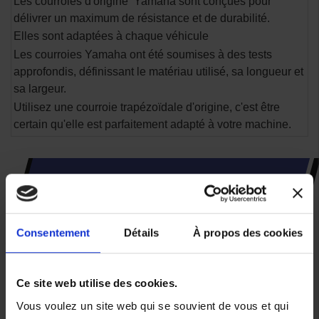
Les courroies d'origine Yamaha sont conçues pour
délivrer un maximum de résistance et de durabilité.
Elles sont adaptées à chaque véhicule
Les courroies Yamaha ont été soumises à des tests
approfondis, définissant le matériau utilisé, sa longueur et
sa largeur.
Utilisez une courroie trapézoïdale d'origine, c'est être
certain qu'elle est parfaitement adapté à votre machine.
CES PRODUITS SONT
SUSCEPTIBLES DE VOUS
INTÉRESSER
Consentement
Détails
À propos des cookies
Ce site web utilise des cookies.
Vous voulez un site web qui se souvient de vous et qui