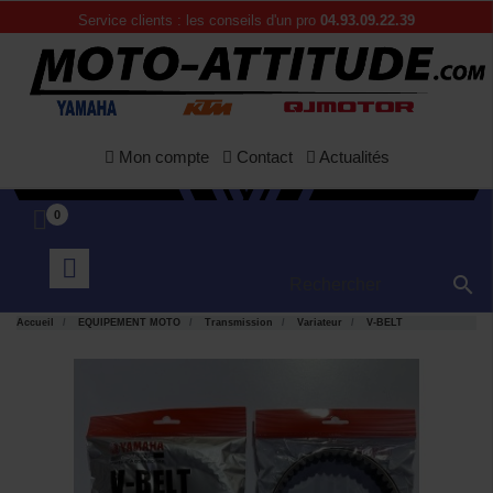
Service clients : les conseils d'un pro
04.93.09.22.39
Mon compte
Contact
Actualités
0

Accueil
EQUIPEMENT MOTO
Transmission
Variateur
V-BELT