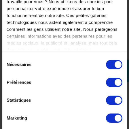
travaille pour vous ? Nous utilisons des cookies pour
personnaliser votre expérience et assurer le bon
fonctionnement de notre site. Ces petites gâteries
technologiques nous aident également à comprendre
comment les gens utilisent notre site. Nous partageons
certaines informations avec des partenaires pour les
médias sociaux, la publicité et l'analyse, mais tout cela
dans le but de rendre votre visite géniale !
Sélection
Nécessaires
perm_identity
du
consentement
Se
connecter
Kit Transmission Yamaha Tmax 530 2017-2019
Préférences
289,90 €
Statistiques
Marketing
Précédent
Suivant