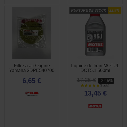
RUPTURE DE STOCK
-22,5%
(8 avis)
Filtre a air Origine
Liquide de frein MOTUL
APERÇU
APERÇU


Yamaha 2DPE540700
DOT5.1 500ml
RAPIDE
RAPIDE
6,65 €
17,35 €
-22,5%
13,45 €