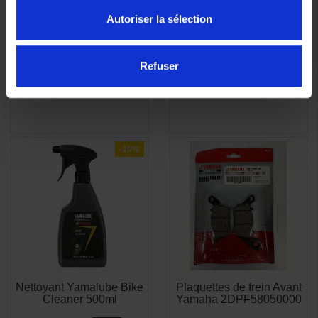
Autoriser la sélection
Refuser
-10%
Nettoyant Yamalube Bike
Plaquettes de frein Avant
APERÇU

Cleaner 500ml
Yamaha 2DPF58050000
RAPIDE