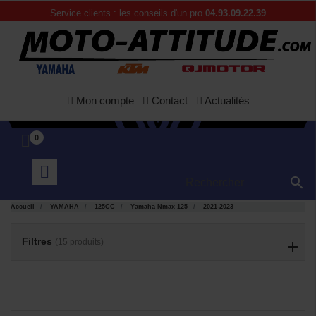
Service clients : les conseils d'un pro
04.93.09.22.39
Mon compte
Contact
Actualités
0

Accueil
YAMAHA
125CC
Yamaha Nmax 125
2021-2023
APERÇU
APERÇU


RAPIDE
RAPIDE
Filtres
(15 produits)