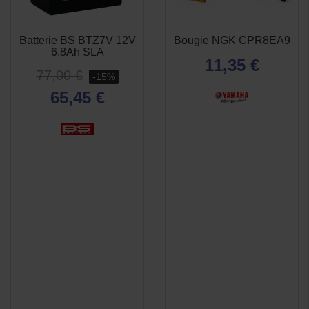
Batterie BS BTZ7V 12V
Bougie NGK CPR8EA9
APERÇU
APERÇU


6.8Ah SLA
RAPIDE
RAPIDE
11,35 €
77,00 €
-15%
65,45 €