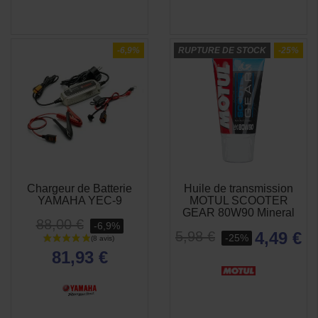
-6,9%
RUPTURE DE STOCK
-25%
Chargeur de Batterie
Huile de transmission
APERÇU
APERÇU


YAMAHA YEC-9
MOTUL SCOOTER
RAPIDE
RAPIDE
GEAR 80W90 Mineral
88,00 €
-6,9%
4,49 €
5,98 €
-25%
81,93 €