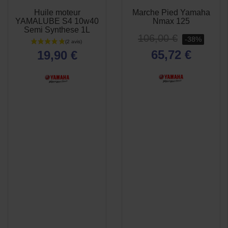
Huile moteur
Marche Pied Yamaha
APERÇU
APERÇU


YAMALUBE S4 10w40
Nmax 125
RAPIDE
RAPIDE
Semi Synthese 1L
106,00 €
-38%
65,72 €
19,90 €