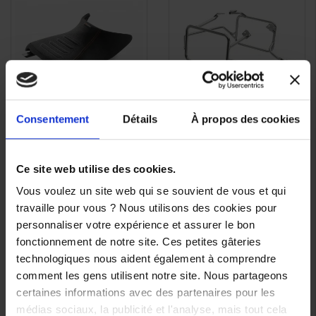
Consentement
Détails
À propos des cookies
Selle pilote confort Ergo
Support de valises KTM
APERÇU
APERÇU


KTM pour Super
1290/1390 Super
RAPIDE
RAPIDE
Adventure 1290 S/R
Adventure
Ce site web utilise des cookies.
159,06 €
299,04 €
Vous voulez un site web qui se souvient de vous et qui
travaille pour vous ? Nous utilisons des cookies pour
personnaliser votre expérience et assurer le bon
fonctionnement de notre site. Ces petites gâteries
technologiques nous aident également à comprendre
comment les gens utilisent notre site. Nous partageons
certaines informations avec des partenaires pour les
médias sociaux, la publicité et l'analyse, mais tout cela