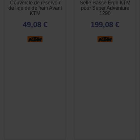
Couvercle de reservoir
Selle Basse Ergo KTM
APERÇU
APERÇU


de liquide de frein Avant
pour Super Adventure
RAPIDE
RAPIDE
KTM
1290
49,08 €
199,08 €