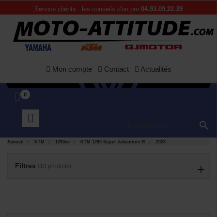
Service clients : les conseils d'un pro
04.93.09.22.39
Mon compte
Contact
Actualités
0

APERÇU
APERÇU


RAPIDE
RAPIDE
Accueil
KTM
1290cc
KTM 1290 Super Adventure R
2023
Filtres
(10 produits)