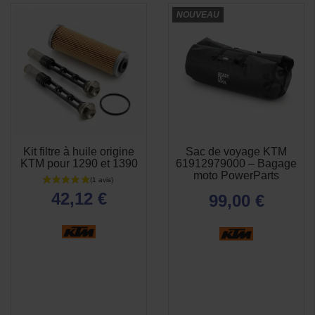
NOUVEAU
Kit filtre à huile origine
Sac de voyage KTM
APERÇU
APERÇU


KTM pour 1290 et 1390
61912979000 – Bagage
RAPIDE
RAPIDE
moto PowerParts
42,12 €
99,00 €