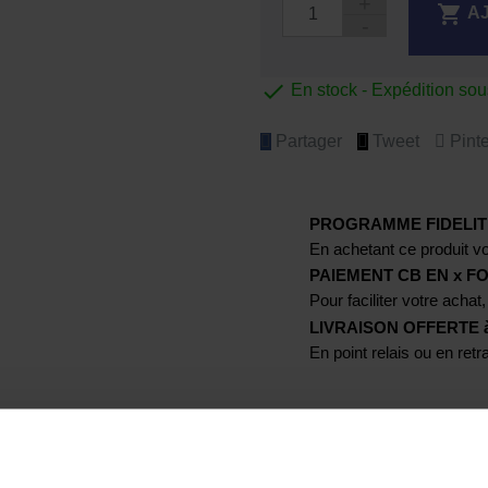

A

En stock - Expédition so
Partager
Tweet
Pinte
PROGRAMME FIDELIT
En achetant ce produit vo
PAIEMENT CB EN x FO
Pour faciliter votre achat,
LIVRAISON OFFERTE à p
En point relais ou en ret