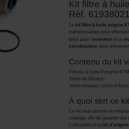
Kit filtre à hu
Réf. 6193802
Le
kit filtre à huile origine 
indispensables pour effectue
Idéal pour l’
entretien
et la
ré
constructeur
, pour préserve
.
Contenu du kit 
Filtre(s) à huile d’origine KT
Tamis de filtration
Joints toriques / joints d’étan
.
À quoi sert ce ki
Ce kit vous permet de remplace
vidange, afin de garantir une 
L’utilisation d’un
kit d’origi