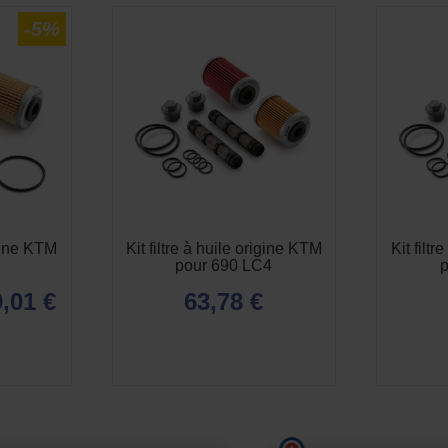
-5%
igine KTM
Kit filtre à huile origine KTM
Kit filt
pour 690 LC4
,01 €
63,78 €