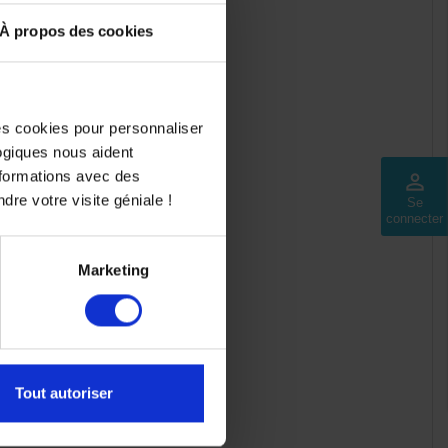
tiels :
À propos des cookies
des cookies pour personnaliser
logiques nous aident
nformations avec des
perm_identity
dre votre visite géniale !
Se
connecter
Marketing
ie du moteur.
Tout autoriser