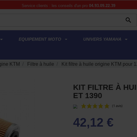
Service clients : les conseils d'un pro
04.93.09.22.39

EQUIPEMENT MOTO
UNIVERS YAMAHA
gine KTM
Filtre à huile
Kit filtre à huile origine KTM pour 
KIT FILTRE À HU
ET 1390
42,12 €