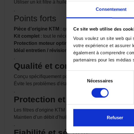
Utiliser un kit filtre à huile d’origine KTM, comme le
6193
Consentement
.
Points forts
Pièce d’origine KTM
: qualité et ajustement constructeur
Ce site web utilise des cook
Kit complet
: tout le nécessaire pour votre vidange
Vous voulez un site web qui s
Protection moteur optimale
: filtration et étanchéité c
votre expérience et assurer l
Idéal entretien / révision
: fiabilité et performance sur la
également à comprendre comme
.
partenaires pour les médias so
Qualité et compatibilité garan
Sélection
Conçu spécifiquement pour les moteurs KTM, assurant un a
Nécessaires
du
Évite les problèmes d'étanchéité ou d’incompatibilité ave
consentement
.
Protection et performance du
Les filtres d'origine KTM retiennent efficacement les impu
Maintien d’un débit d’huile optimal pour garantir un refroi
Refuser
.
Fiabilité et sécurité