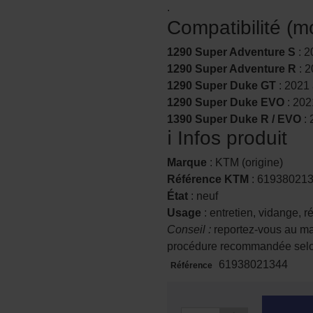
.
Compatibilité (
1290 Super Adventure S
: 2
1290 Super Adventure R
: 2
1290 Super Duke GT
: 2021
1290 Super Duke EVO
: 202
1390 Super Duke R / EVO
: 
ℹ️ Infos produit
Marque
: KTM (origine)
Référence KTM
: 61938021
État
: neuf
Usage
: entretien, vidange, r
Conseil :
reportez-vous au man
procédure recommandée selo
61938021344
Référence