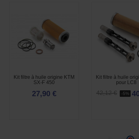
Kit filtre à huile origine KTM
Kit filtre à huile or
SX-F 450
pour LC8
27,90 €
40
42,12 €
-5%