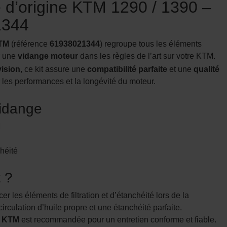
ile d’origine KTM 1290 / 1390 –
1344
KTM
(référence
61938021344
) regroupe tous les éléments
r une
vidange moteur
dans les règles de l’art sur votre KTM.
vision
, ce kit assure une
compatibilité parfaite
et une
qualité
r les performances et la longévité du moteur.
vidange
M
chéité
t ?
r les éléments de filtration et d’étanchéité lors de la
circulation d’huile propre et une étanchéité parfaite.
ne KTM
est recommandée pour un entretien conforme et fiable.