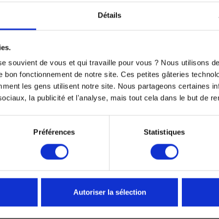
8021344
, pour votre vidange présente plusieurs avantages essen
Détails
ies.
e souvient de vous et qui travaille pour vous ? Nous utilisons 
onformes KTM
e bon fonctionnement de notre site. Ces petites gâteries techno
 durée
nt les gens utilisent notre site. Nous partageons certaines i
ciaux, la publicité et l'analyse, mais tout cela dans le but de ren
ties
justement parfait et une filtration optimale.
Préférences
Statistiques
c le carter moteur.
 moteur
retés et particules métalliques, prolongeant ainsi la durée de v
dissement et une lubrification efficaces.
Autoriser la sélection