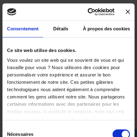
Consentement
Détails
À propos des cookies
Ce site web utilise des cookies.
Vous voulez un site web qui se souvient de vous et qui
travaille pour vous ? Nous utilisons des cookies pour
personnaliser votre expérience et assurer le bon
Affichage 1-3 de 3 article(s)
fonctionnement de notre site. Ces petites gâteries
technologiques nous aident également à comprendre
comment les gens utilisent notre site. Nous partageons
certaines informations avec des partenaires pour les
médias sociaux, la publicité et l'analyse, mais tout cela

Retour en haut
dans le but de rendre votre visite géniale !
Sélection
Nécessaires
perm_identity
du