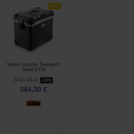
-30%
Valise Gauche Touratech
Noire KTM
549,00 €
-30%
384,30 €