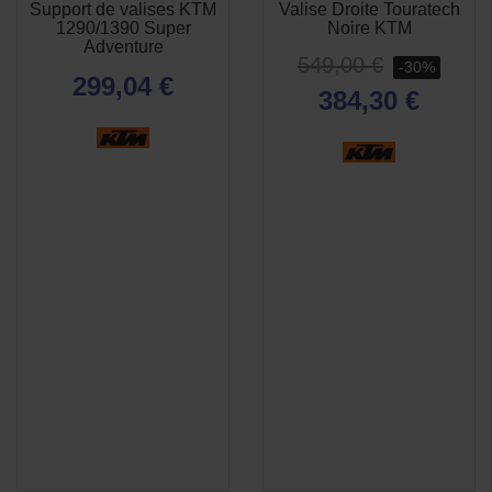
Support de valises KTM
Valise Droite Touratech
APERÇU

1290/1390 Super
Noire KTM
RAPIDE
Adventure
549,00 €
-30%
299,04 €
384,30 €