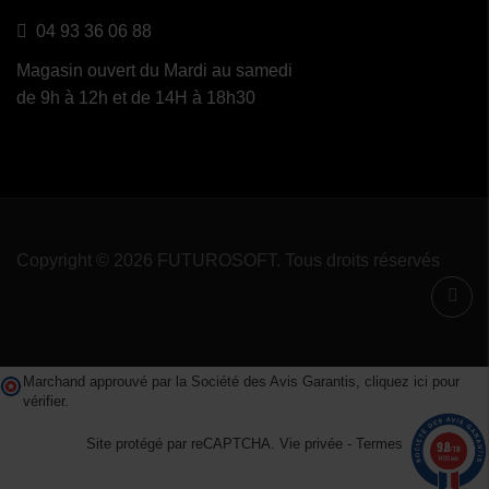
04 93 36 06 88
Magasin ouvert du Mardi au samedi
de 9h à 12h et de 14H à 18h30
Copyright © 2026 FUTUROSOFT. Tous droits réservés
Marchand approuvé par la Société des Avis Garantis,
cliquez ici pour
vérifier
.
Site protégé par reCAPTCHA.
Vie privée
-
Termes
9.8
/10
1490 avis