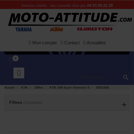
Service clients : les conseils d'un pro
04.93.09.22.39
Mon compte
Contact
Actualités
0

APERÇU
APERÇU


RAPIDE
RAPIDE
Accueil
KTM
1390cc
KTM 1390 Super Adventure S
2025-2026
Filtres
(3 produits)