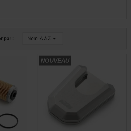
E
APERÇU RAPIDE


er par :
Nom, A à Z
NOUVEAU