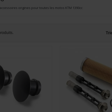
 accessoires origines pour toutes les motos KTM 1390cc
APERÇU RAPIDE
APERÇU RAPID


produits.
Tri