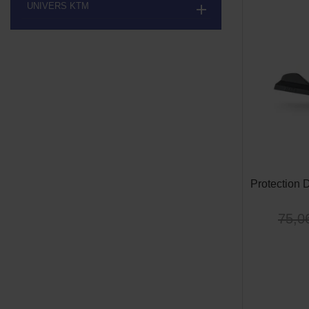
UNIVERS KTM

Protection
75,0