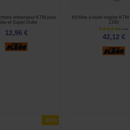
chons rétroviseur KTM pour
Kit filtre à huile origine KT
ke et Super Duke
1390
12,96 €
42,12 €
APERÇU RAPIDE
APERÇU RAPID


-10%