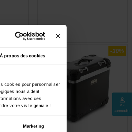
-30%
À propos des cookies
des cookies pour personnaliser
logiques nous aident
nformations avec des
perm_identity
dre votre visite géniale !
Se
connecter
Marketing