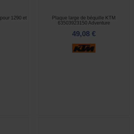
M pour 1290 et
Plaque large de béquille KTM
63503923150 Adventure
49,08 €
E
APERÇU RAPIDE
