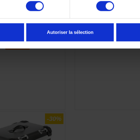
laque d'immatriculation court
Support de valises KTM 
990 DUKE et 1390 SUPER
Super Adventur
DUKE-R/EVO/GT
299,04 €
199,98 €
Autoriser la sélection
-30%