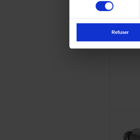
consentement
Support de p
pour KTM 
Refuser