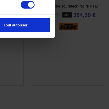
1290/1390
Valise Droite Touratech Noire KTM
e
384,30 €
549,00 €
-30%
Tout autoriser