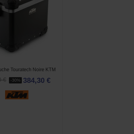
uche Touratech Noire KTM
384,30 €
0 €
-30%