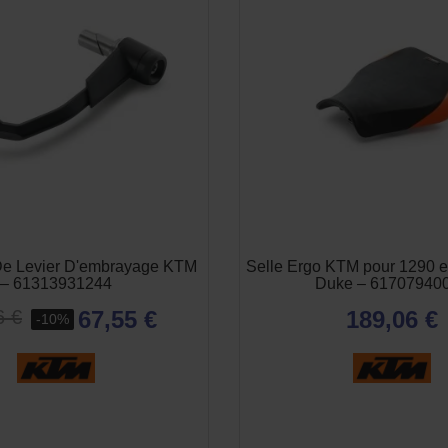
 De Levier D'embrayage KTM
Selle Ergo KTM pour 1290 e
– 61313931244
Duke – 61707940
67,55 €
189,06 €
6 €
-10%