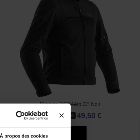
Blouson RST Aéro CE Noir
49,50 €
99,00 €
-50%
À propos des cookies