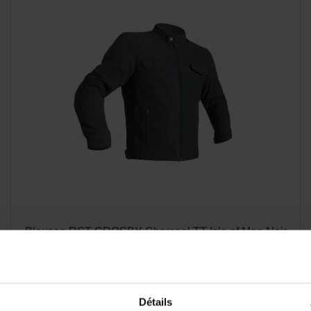
Blouson RST CROSBY Charcoal TT Isle of Man Noir
89,50 €
179,00 €
-50%
Détails