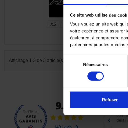
Ce site web utilise des cook
Vous voulez un site web qui s
XS
S
M
votre expérience et assurer l
également à comprendre comme
partenaires pour les médias so
Sélection
Affichage 1-3 de 3 article(s)
Nécessaires
du
consentement
Refuser