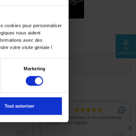
des cookies pour personnaliser
S
logiques nous aident
nformations avec des
perm_identity
dre votre visite géniale !
Se
connecter
Marketing
Tout autoriser