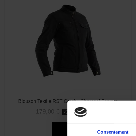
Blouson Textile RST Crosby Charcoal Femme
89,50 €
179,00 €
-50%
Consentement