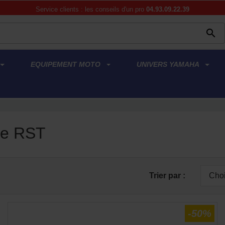
Service clients : les conseils d'un pro
04.93.09.22.39

EQUIPEMENT MOTO
UNIVERS YAMAHA
que RST
Trier par :
Choi
-50%