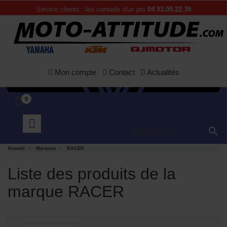
Service clients : les conseils d'un pro
04.93.09.22.39
APERÇU
APERÇU


Mon compte
Contact
Actualités
RAPIDE
RAPIDE
0

Accueil
Marques
RACER
Liste des produits de la
marque RACER