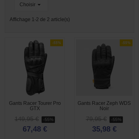

Choisir
Affichage 1-2 de 2 article(s)
-55%
-55%
Gants Racer Tourer Pro
Gants Racer Zeph WDS
GTX
Noir
149,95 €
79,95 €
-55%
-55%
67,48 €
35,98 €