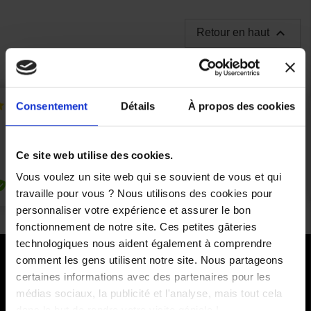

Retour en haut
Consentement
Détails
À propos des cookies
Ce site web utilise des cookies.
Vous voulez un site web qui se souvient de vous et qui
travaille pour vous ? Nous utilisons des cookies pour
personnaliser votre expérience et assurer le bon
fonctionnement de notre site. Ces petites gâteries
technologiques nous aident également à comprendre
comment les gens utilisent notre site. Nous partageons
PAIEMENTS SÉCURISÉS
certaines informations avec des partenaires pour les
médias sociaux, la publicité et l'analyse, mais tout cela
Cartes bancaires - PayPal
dans le but de rendre votre visite géniale !