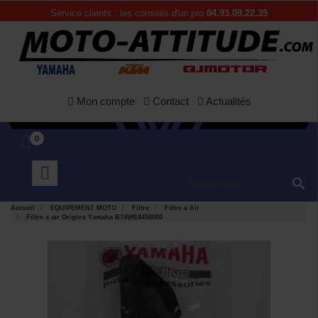
Service clients : les conseils d'un pro
04.93.09.22.39
Mon compte
Contact
Actualités
0

Accueil
EQUIPEMENT MOTO
Filtre
Filtre a Air
Filtre a air Origine Yamaha B74WE4450000