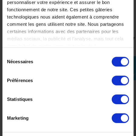
maintenant la conformité aux spécifications du
personnaliser votre expérience et assurer le bon
constructeur. Cela en fait un choix logique pour les
fonctionnement de notre site. Ces petites gâteries
propriétaires de véhicules Yamaha soucieux de préserver
technologiques nous aident également à comprendre
la qualité et la fiabilité de leur machine.
comment les gens utilisent notre site. Nous partageons
certaines informations avec des partenaires pour les
médias sociaux, la publicité et l'analyse, mais tout cela
dans le but de rendre votre visite géniale !
VOUS AIMEREZ AUSSI
Sélection
Nécessaires
perm_identity
du
consentement
Se
connecter
Préférences
Huile
Kit
Kit
Kit
moteur
Vidange
Entretien
Vidange
YAMALUBE
Moteur
Moteur
Moteur
Statistiques
S4
Yamaha
Yamaha
Yamaha
10w40
Xmax
Xmax
Tricity
Semi
300
300
300
Synthese
2017-
2017-
Marketing
1L
2024
2024
47,90 €