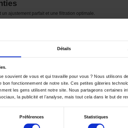
nties
 ajustement parfait et une filtration optimale.
vec le carter moteur.
du moteur
mpuretés et particules métalliques, prolongeant ainsi la durée de
Détails
oidissement et une lubrification efficaces.
ies.
e souvient de vous et qui travaille pour vous ? Nous utilisons 
 extrêmes d’utilisation (hautes températures, régimes élevés).
e bon fonctionnement de notre site. Ces petites gâteries techno
ion prématurée.
nt les gens utilisent notre site. Nous partageons certaines i
ciaux, la publicité et l'analyse, mais tout cela dans le but de ren
aires pour une vidange simplifiée et rapide.
Préférences
Statistiques
éconisations du constructeur.