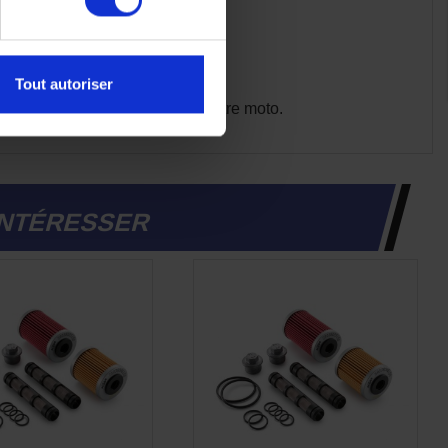
anique.
Tout autoriser
t en préservant la longévité de votre moto.
INTÉRESSER