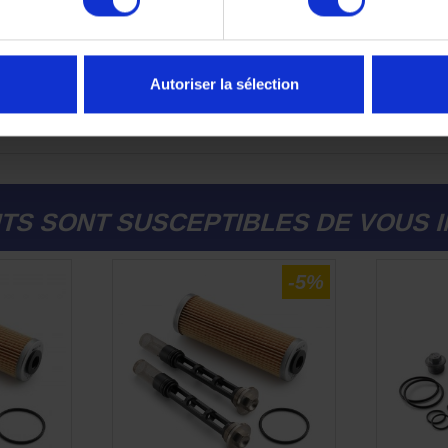
constructeur
a garantie KTM, évitant ainsi tout litige en cas de problème méc
Autoriser la sélection
abilité, performance moteur et sérénité
lors de l’entretien, tou
TS SONT SUSCEPTIBLES DE VOUS 
-5%