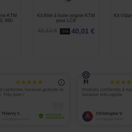
igine KTM
Kit filtre à huile origine KTM
Kit Vid
0, 990
pour LC8
40,01 €
42,12 €
-5%