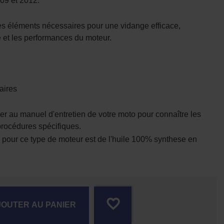
09 et 2012.
les éléments nécessaires pour une vidange efficace,
té et les performances du moteur.
aires
er au manuel d'entretien de votre moto pour connaître les
 procédures spécifiques.
our ce type de moteur est de l'huile 100% synthese en
favorite_border
JOUTER AU PANIER