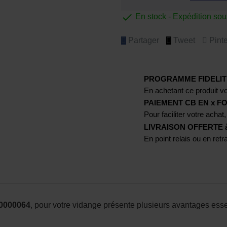

En stock - Expédition so
Partager
Tweet
Pinte
PROGRAMME FIDELIT
En achetant ce produit vo
PAIEMENT CB EN x FO
Pour faciliter votre achat,
LIVRAISON OFFERTE à p
En point relais ou en ret
0000064
, pour votre vidange présente plusieurs avantages essen