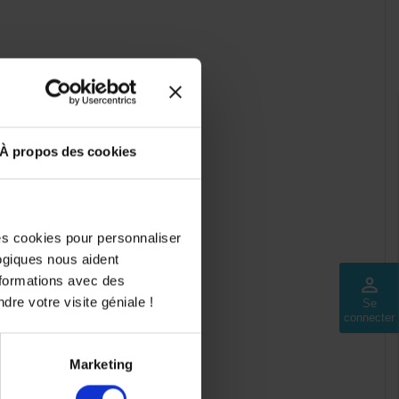
 vie du moteur.
À propos des cookies
des cookies pour personnaliser
logiques nous aident
nformations avec des
perm_identity
dre votre visite géniale !
Se
connecter
Marketing