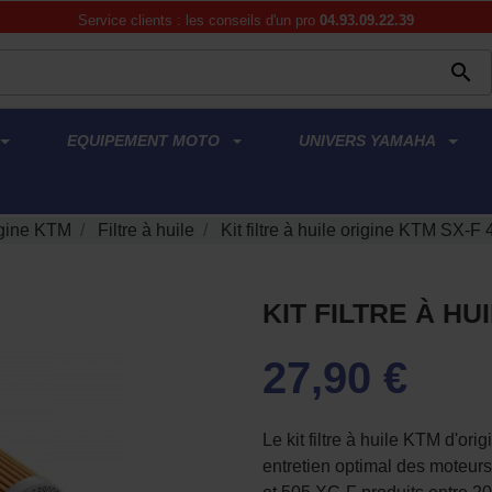
Service clients : les conseils d'un pro
04.93.09.22.39

EQUIPEMENT MOTO
UNIVERS YAMAHA
gine KTM
Filtre à huile
Kit filtre à huile origine KTM SX-F
KIT FILTRE À HU
27,90 €
Le kit filtre à huile KTM d'o
entretien optimal des moteu