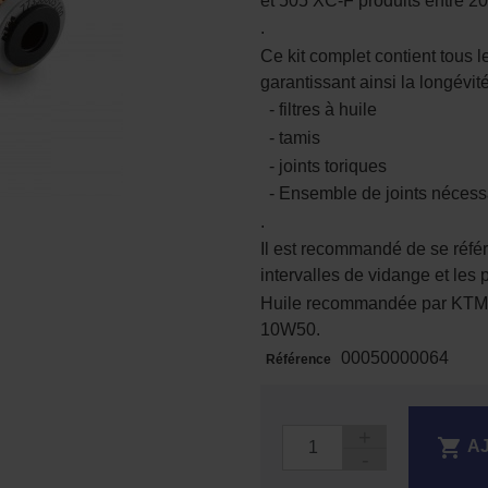
et 505 XC-F produits entre 20
.
Ce kit complet contient tous 
garantissant ainsi la longévi
- filtres à huile
- tamis
- joints toriques
- Ensemble de joints nécess
.
Il est recommandé de se référ
intervalles de vidange et les
Huile recommandée par KTM p
10W50.
00050000064
Référence

A