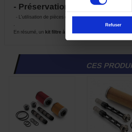
- Préservation de la garantie 
- L’utilisation de pièces d'origine permet de conserver l
.
Refuser
En résumé, un
kit filtre à huile KTM d’origine
assure
fi
CES PRODUI