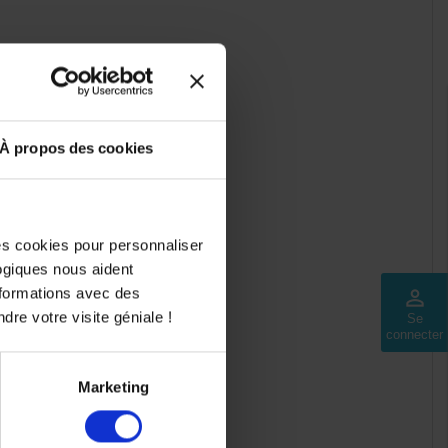
À propos des cookies
e vie du moteur.
des cookies pour personnaliser
.
logiques nous aident
nformations avec des
perm_identity
dre votre visite géniale !
Se
connecter
Marketing
canique.