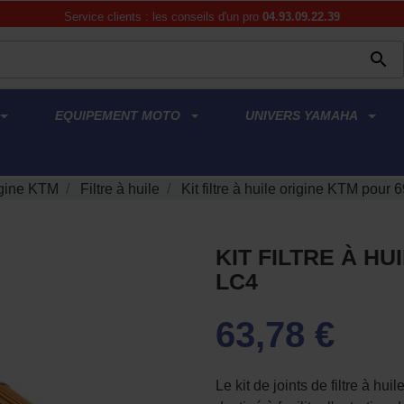
Service clients : les conseils d'un pro
04.93.09.22.39

EQUIPEMENT MOTO
UNIVERS YAMAHA
gine KTM
Filtre à huile
Kit filtre à huile origine KTM pour
KIT FILTRE À HU
LC4
63,78 €
Le kit de joints de filtre à 