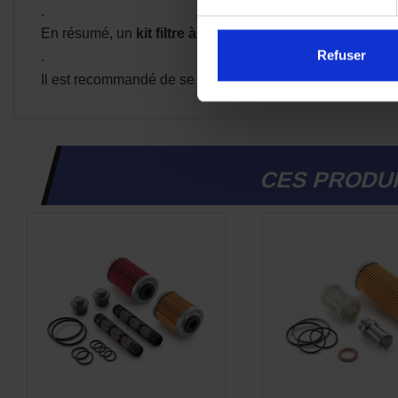
.
En résumé, un
kit filtre à huile KTM d’origine
assure
fi
Refuser
.
Il est recommandé de se référer au manuel d'entretien de 
CES PRODUI