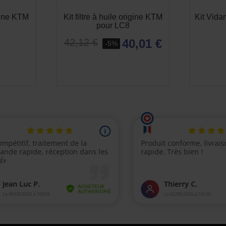
igine KTM
Kit filtre à huile origine KTM
Kit Vid
pour LC8
40,01 €
42,12 €
-5%