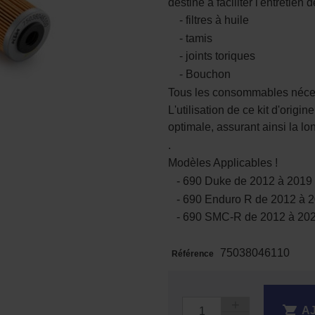
destiné à faciliter l'entretie
- filtres à huile
- tamis
- joints toriques
- Bouchon
Tous les consommables nécess
L'utilisation de ce kit d'origi
optimale, assurant ainsi la l
.
Modèles Applicables !
- 690 Duke de 2012 à 2019
- 690 Enduro R de 2012 à 
- 690 SMC-R de 2012 à 20
75038046110
Référence

A