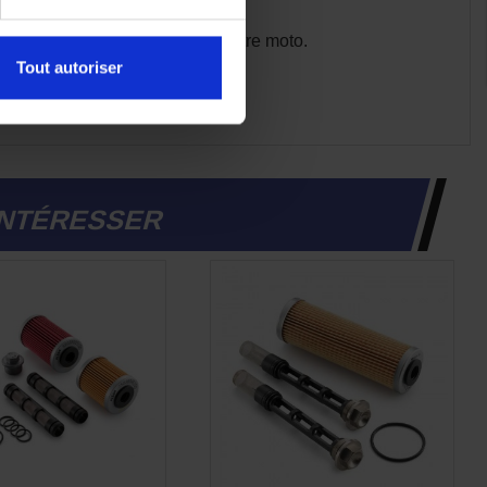
t en préservant la longévité de votre moto.
Tout autoriser
cédures spécifiques.
INTÉRESSER