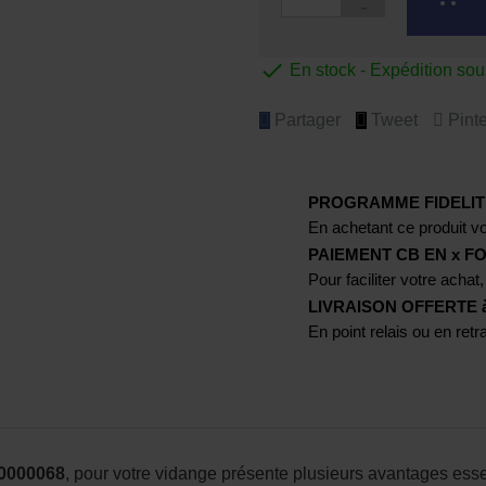

En stock - Expédition so
Partager
Tweet
Pinte
PROGRAMME FIDELIT
En achetant ce produit vo
PAIEMENT CB EN x FO
Pour faciliter votre achat,
LIVRAISON OFFERTE à p
En point relais ou en ret
0000068
, pour votre vidange présente plusieurs avantages essen