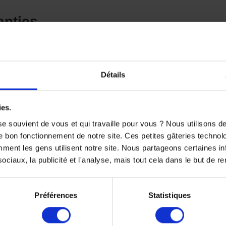
anties
n ajustement parfait et une filtration optimale.
avec le carter moteur.
du moteur
Détails
mpuretés et particules métalliques, prolongeant ainsi la durée d
roidissement et une lubrification efficaces.
ies.
e souvient de vous et qui travaille pour vous ? Nous utilisons 
s extrêmes d’utilisation (hautes températures, régimes élevés)
e bon fonctionnement de notre site. Ces petites gâteries techno
ation prématurée.
nt les gens utilisent notre site. Nous partageons certaines i
ciaux, la publicité et l'analyse, mais tout cela dans le but de ren
saires pour une vidange simplifiée et rapide.
réconisations du constructeur.
Préférences
Statistiques
e constructeur
la garantie KTM, évitant ainsi tout litige en cas de problème mé