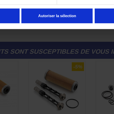
abilité, performance moteur et sérénité
lors de l’entretien, tou
Autoriser la sélection
votre moto pour connaître les intervalles de vidange et les pro
TS SONT SUSCEPTIBLES DE VOUS 
-5%