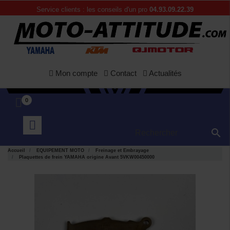
Service clients : les conseils d'un pro
04.93.09.22.39
Mon compte
Contact
Actualités
0

Accueil
EQUIPEMENT MOTO
Freinage et Embrayage
Plaquettes de frein YAMAHA origine Avant 5VKW00450000