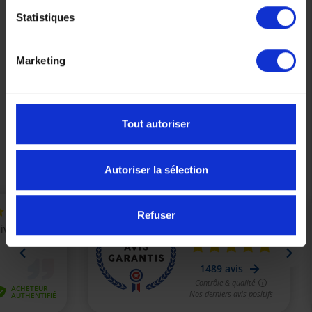
Statistiques
Plaquettes de frein YAMAHA origine arrière Tenere
700
Marketing
40,00 €
Tout autoriser
Précédent
Suivant
Autoriser la sélection
Refuser