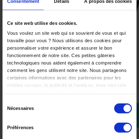
Consentement
Détails
À propos des cookies
CES PRODUITS SONT
SUSCEPTIBLES DE VOUS
Ce site web utilise des cookies.
INTÉRESSER
Vous voulez un site web qui se souvient de vous et qui
travaille pour vous ? Nous utilisons des cookies pour
personnaliser votre expérience et assurer le bon
fonctionnement de notre site. Ces petites gâteries
technologiques nous aident également à comprendre
comment les gens utilisent notre site. Nous partageons
certaines informations avec des partenaires pour les
médias sociaux, la publicité et l'analyse, mais tout cela
dans le but de rendre votre visite géniale !
Sélection
Nécessaires
perm_identity
du
consentement
Se
connecter
Préférences