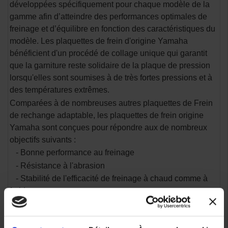
développées spécifiquement pour chaque modèle de la
gamme afin d’atteindre des performances optimales de
freinage et d’équilibre en fonction des caractéristiques du
modèle. Les plaquettes de frein d'origine Yamaha
bénéficient d'un procédé de collage unique qui garantit
que la garniture reste solidaire de la plaque de pression
lorsqu'elles sont soumises à de très fortes pressions et à
des températures extrêmes.
Comparées à de nombreuses autres plaquettes de Frein
de rechange adaptable, les plaquettes de frein origine
Yamaha sont conçues pour répondre aux de nombreux
objectifs suivants :
- Bonne performance au freinage
- Résistance à l'abrasion
- Stabilité de l'efficacité de freinage à chaud comme à
froid
- Longue durée de vie