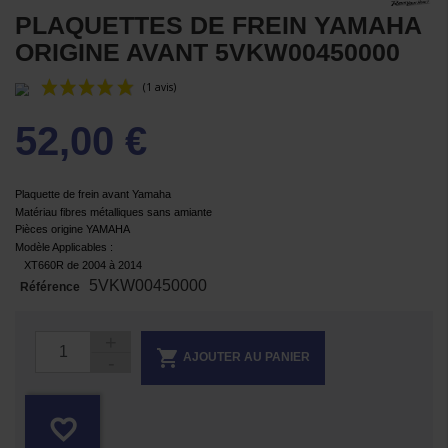
PLAQUETTES DE FREIN YAMAHA
ORIGINE AVANT 5VKW00450000
52,00 €
Plaquette de frein avant Yamaha
Matériau fibres métalliques sans amiante
Pièces origine YAMAHA
Modèle Applicables :
(1 avis)
XT660R de 2004 à 2014
5VKW00450000
Référence

AJOUTER AU PANIER
favorite_border